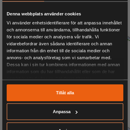
SCISSORS MEDIUM
CLEAR WATER MIX
12CM
Denna webbplats använder cookies
99:-
79:-
Vi använder enhetsidentifierare för att anpassa innehållet
inklusive moms
inklusive moms
och annonserna till användarna, tillhandahålla funktioner
för sociala medier och analysera vår trafik. Vi
vidarebefordrar även sådana identifierare och annan
information från din enhet till de sociala medier och
annons- och analysföretag som vi samarbetar med.
Dessa kan i sin tur kombinera informationen med annan
information som du har tillhandahållit eller som de har
samlat in när du har använt deras tjänster.
Tillåt alla
WESTIN POWER
WESTIN PRO
CUTTER 21CM
HOODIE BLACK
199:-
799:-
Anpassa
inklusive moms
inklusive moms