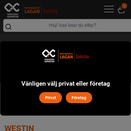
0
WESTIN
Vänligen välj privat eller företag
POPULÄRT I DENNA KATEGORI
Privat
Företag
WESTIN