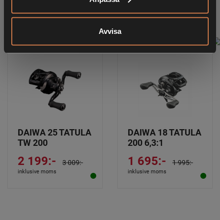
RELATERADE PRODUKTER
Avvisa
DAIWA 25 TATULA
DAIWA 18 TATULA
TW 200
200 6,3:1
2 199:-
1 695:-
3 009:-
1 995:-
inklusive moms
inklusive moms