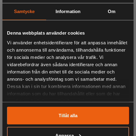
VIKT 195G
LÄNG 243CM
Samtycke
Information
Om
LÄNG DELAD 127CM
LÄNGD TRIGGERFÄSTE TILL SLUTET AV BUTTEN 45CM
Denna webbplats använder cookies
Vi använder enhetsidentifierare för att anpassa innehållet
LIKNANDE PRODUKTER
och annonserna till användarna, tillhandahålla funktioner
för sociala medier och analysera vår trafik. Vi
vidarebefordrar även sådana identifierare och annan
information från din enhet till de sociala medier och
annons- och analysföretag som vi samarbetar med.
KÖPS OFTA TILLSAMMANS
Dessa kan i sin tur kombinera informationen med annan
information som du har tillhandahållit eller som de har
samlat in när du har använt deras tjänster.
ANDRA HAR OCKSÅ TITTAT PÅ
Tillåt alla
Anpassa