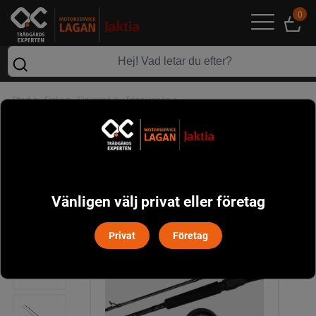
0
>
>
>
>
Start
Fiske
Fiskespö
Triggerspön
WESTIN BLÄCK CUSTOM POWERCAST TRIGGER 8,1" 40-130G 2-DELAT
Vänligen välj privat eller företag
Privat
Företag