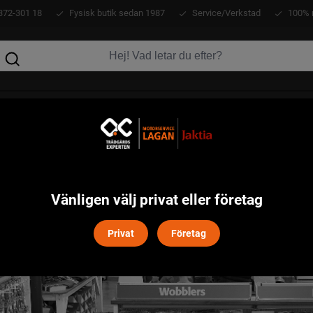
372-301 18
Fysisk butik sedan 1987
Service/Verkstad
100% 
KLÄDER
ATV
VERKTYG
MASKINER
Vänligen välj privat eller företag
Privat
Företag