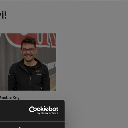
i!
!
Gustav Key
Trädgård/Jakt
Maila Gustav
HÄR
!