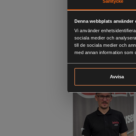
Samtycke
Denna webbplats använder 
Vi använder enhetsidentifierar
sociala medier och analysera 
till de sociala medier och a
med annan information som du 
Amanda Davidsson
Butik
Maila Amanda
HÄR
!
Avvisa