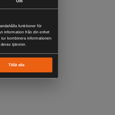
Om
andahålla funktioner för
n information från din enhet
 tur kombinera informationen
deras tjänster.
Robban Stolt
Webshop
Maila Robban
HÄR
!
Tillåt alla