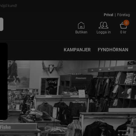
nöjd kund!
Privat
|
Företag
0
Butiken
Logga in
0 kr
KAMPANJER
FYNDHÖRNAN