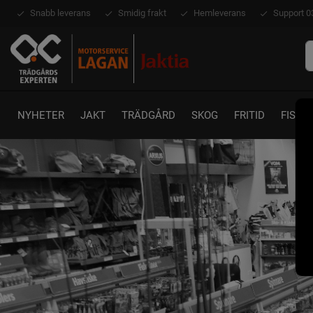
Snabb leverans
Smidig frakt
Hemleverans
Support 0
NYHETER
JAKT
TRÄDGÅRD
SKOG
FRITID
FISKE