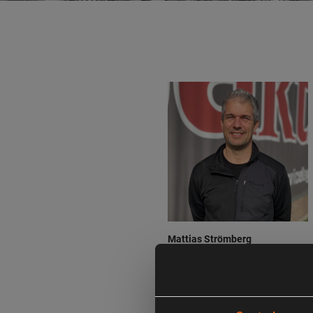
Mattias Strömberg
VD
Maila Mattias
HÄR
!