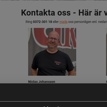
Kontakta oss - Här är v
Ring
0372-301 18
eller
maila
oss personligen enl. nedan
Niclas Johansson
Trädgård/Fiske
Maila Niclas
HÄR
!