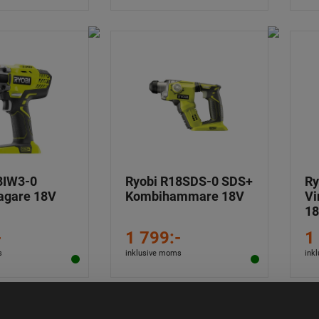
8IW3-0
Ryobi R18SDS-0 SDS+
Ry
agare 18V
Kombihammare 18V
Vi
1
-
1 799:-
1
s
inklusive moms
ink