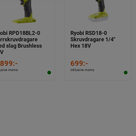
obi RPD18BL2-0
Ryobi RSD18-0
rrskruvdragare
Skruvdragare 1/4"
d slag Brushless
Hex 18V
8V
 899:-
699:-
lusive moms
inklusive moms