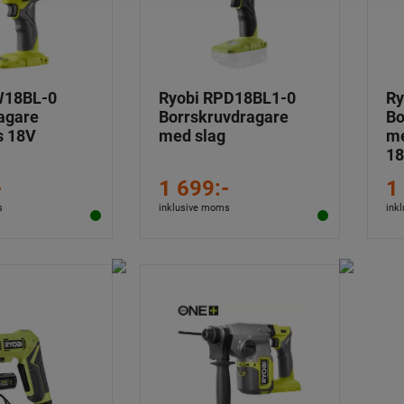
W18BL-0
Ryobi RPD18BL1-0
Ry
agare
Borrskruvdragare
Bo
s 18V
med slag
me
1
-
1 699:-
1
s
inklusive moms
ink