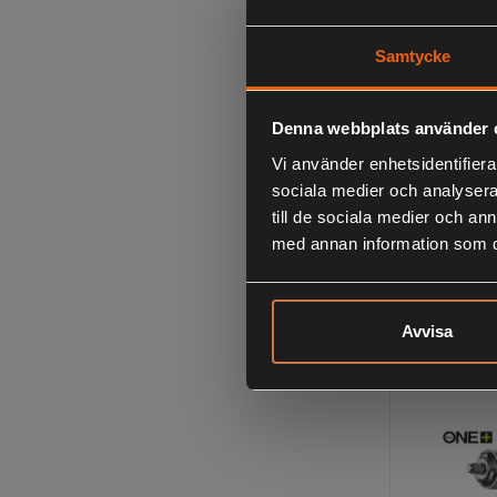
Samtycke
Denna webbplats använder 
Vi använder enhetsidentifierar
sociala medier och analysera 
Ryobi R
till de sociala medier och a
Borr-/Bit
med annan information som du 
delar
329:-
inklusive mom
Avvisa