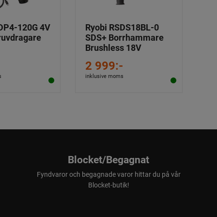
DP4-120G 4V
Ryobi RSDS18BL-0
ruvdragare
SDS+ Borrhammare
Brushless 18V
2 999:-
s
inklusive moms
Blocket/Begagnat
Fyndvaror och begagnade varor hittar du på vår
Blocket-butik!