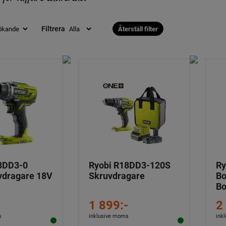
Filtrera
Återställ filter
8DD3-0
Ryobi R18DD3-120S
Ry
vdragare 18V
Skruvdragare
Bo
Bo
1 899:-
2
s
inklusive moms
ink