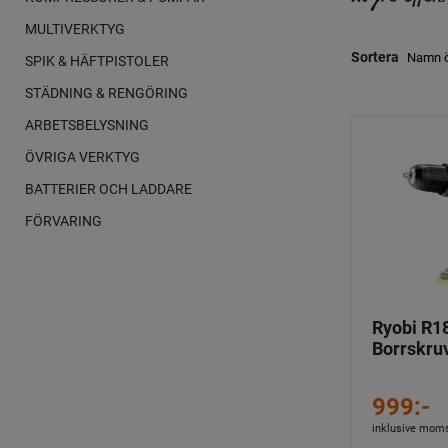
MULTIVERKTYG
Sortera
SPIK & HÄFTPISTOLER
STÄDNING & RENGÖRING
ARBETSBELYSNING
ÖVRIGA VERKTYG
BATTERIER OCH LADDARE
FÖRVARING
Ryobi R1
Borrskru
999:-
inklusive mom