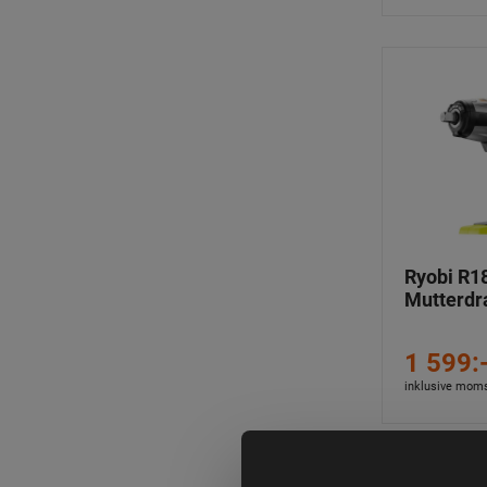
Ryobi R1
Mutterdr
1 599:
inklusive mom