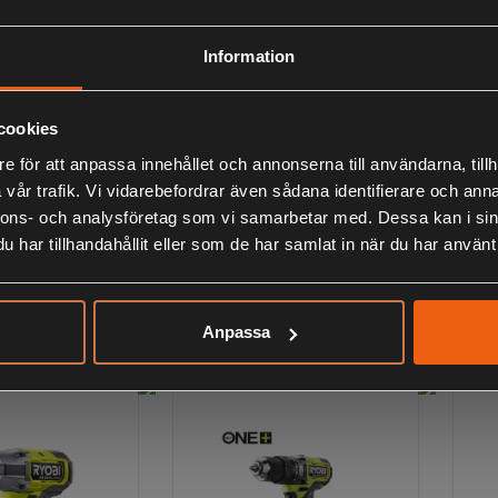
Information
cookies
e för att anpassa innehållet och annonserna till användarna, tillh
vår trafik. Vi vidarebefordrar även sådana identifierare och anna
AK46MIX
Ryobi RAK69MIX
Ry
nnons- och analysföretag som vi samarbetar med. Dessa kan i sin
ssats 46
Borr-/Bitssats 69
Sl
har tillhandahållit eller som de har samlat in när du har använt 
delar
Br
419:-
1
s
inklusive moms
ink
Anpassa