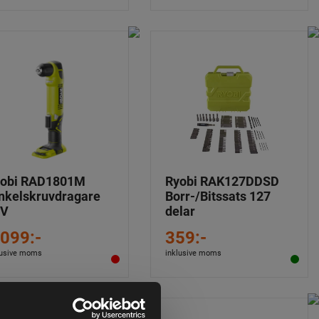
obi RAD1801M
Ryobi RAK127DDSD
nkelskruvdragare
Borr-/Bitssats 127
8V
delar
 099:-
359:-
lusive moms
inklusive moms