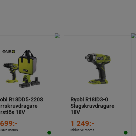
obi R18DD5-220S
Ryobi R18ID3-0
rrskruvdragare
Slagskruvdragare
rstlös 18V
18V
 699:-
1 249:-
lusive moms
inklusive moms