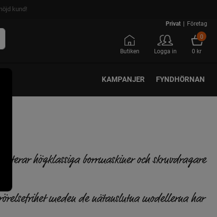
nöjd kund!
Privat
|
Företag
0
Butiken
Logga in
0 kr
KAMPANJER
FYNDHÖRNAN
aranterar högklassiga borrmaskiner och skruvdragare
 rörelsefrihet meden de nätanslutna modellerna har