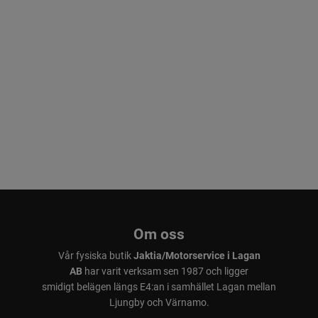
Om oss
Vår fysiska butik
Jaktia/Motorservice i Lagan
AB
har varit verksam sen 1987 och ligger
smidigt belägen längs E4:an i samhället Lagan mellan
Ljungby och Värnamo.