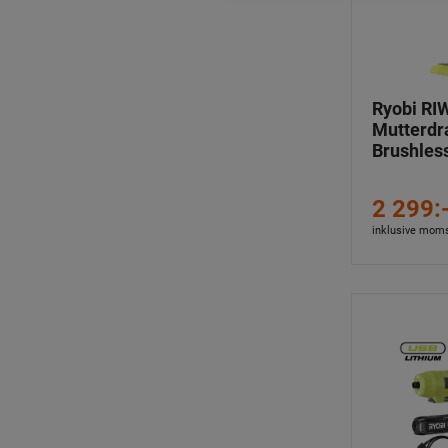
Ryobi RI
Mutterdr
Brushles
2 299:
inklusive mom