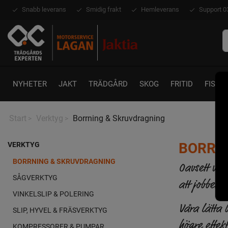
Snabb leverans
Smidig frakt
Hemleverans
Support 0
NYHETER
JAKT
TRÄDGÅRD
SKOG
FRITID
FISKE
Start
Verktyg
Borrning & Skruvdragning
>
>
BORRN
VERKTYG
BORRNING & SKRUVDRAGNING
Oavsett vil
SÅGVERKTYG
att jobbet bl
VINKELSLIP & POLERING
Våra lätta 
SLIP, HYVEL & FRÄSVERKTYG
högre effekt
KOMPRESSORER & PUMPAR