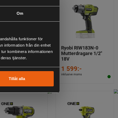
Om
andahålla funktioner för
n information från din enhet
obi RID18BL-0
Ryobi RIW183N-0
 tur kombinera informationen
agskruvdragare
Mutterdragare 1/2"
deras tjänster.
ushless 18V
18V
 899:-
1 599:-
lusive moms
inklusive moms
Tillåt alla