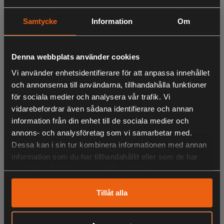
många av Sveriges fiskeguider tack vare sina
fiskeegenskaper, sina fångster samt enkelheten i fisket.
Samtycke
Information
Om
Kan spinnas hem med spinstop eller jerkas hem.
Denna webbplats använder cookies
Vi använder enhetsidentifierare för att anpassa innehållet
LIKNANDE PRODUKTER
och annonserna till användarna, tillhandahålla funktioner
för sociala medier och analysera vår trafik. Vi
vidarebefordrar även sådana identifierare och annan
information från din enhet till de sociala medier och
KÖPS OFTA TILLSAMMANS
annons- och analysföretag som vi samarbetar med.
Dessa kan i sin tur kombinera informationen med annan
information som du har tillhandahållit eller som de har
samlat in när du har använt deras tjänster.
ANDRA HAR OCKSÅ TITTAT PÅ
Tillåt alla