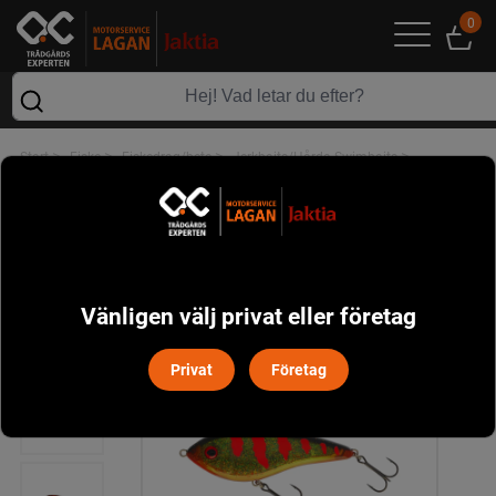
0
>
>
>
>
Start
Fiske
Fiskedrag/bete
Jerkbaits/Hårda Swimbaits
WESTIN SWIM 12CM 53GRAM SUSPENDING
Vänligen välj privat eller företag
Privat
Företag