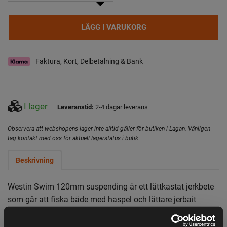
arrow_drop_down
LÄGG I VARUKORG
Faktura, Kort, Delbetalning & Bank
I lager
Leveranstid:
2-4 dagar leverans
Observera att webshopens lager inte alltid gäller för butiken i Lagan. Vänligen
tag kontakt med oss för aktuell lagerstatus i butik
Beskrivning
Westin Swim 120mm suspending är ett lättkastat jerkbete
som går att fiska både med haspel och lättare jerbait
utrustning. Betet fiskas på ett djup mellan 0,5m - 2m Det är
ett långkastande drag som har blivit en stor favorit bland