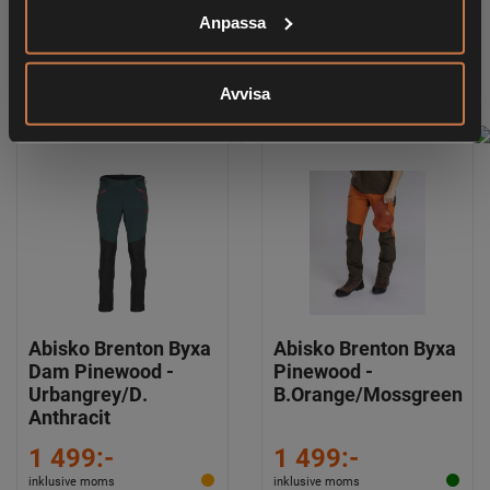
Pink
Svart
Anpassa
Blush/Mossgreen
1 499:-
1 499:-
Avvisa
inklusive moms
inklusive moms
Abisko Brenton Byxa
Abisko Brenton Byxa
Dam Pinewood -
Pinewood -
Urbangrey/D.
B.Orange/Mossgreen
Anthracit
1 499:-
1 499:-
inklusive moms
inklusive moms