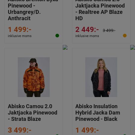
Pinewood -
Jaktjacka Pinewood
Urbangrey/D.
- Realtree AP Blaze
Anthracit
HD
1 499:-
2 449:-
3 499:-
inklusive moms
inklusive moms
Abisko Camou 2.0
Abisko Insulation
Jaktjacka Pinewood
Hybrid Jacka Dam
- Strata Blaze
Pinewood - Black
3 499:-
1 499:-