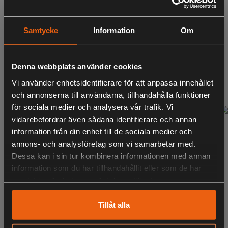
Samtycke
Information
Om
Abisko Brenton Byxa
Abisko Brenton Byxa
Dam Pinewood -
Dam Pinewood -
Mörkoliv/Mockabrun
OliveGreen/H.Olive
Denna webbplats använder cookies
1 499:-
1 499:-
Vi använder enhetsidentifierare för att anpassa innehållet
inklusive moms
inklusive moms
och annonserna till användarna, tillhandahålla funktioner
för sociala medier och analysera vår trafik. Vi
vidarebefordrar även sådana identifierare och annan
information från din enhet till de sociala medier och
annons- och analysföretag som vi samarbetar med.
Dessa kan i sin tur kombinera informationen med annan
information som du har tillhandahållit eller som de har
samlat in när du har använt deras tjänster.
Tillåt alla
Abisko Brenton Byxa
Abisko Brenton Byxa
Dam Pinewood -
Dam Pinewood -