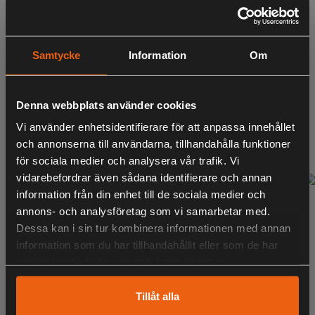
Samtycke
Information
Om
Ryobi RSSSOT1
Ryobi RSTB19
Öppen
Verktygslåda 27 L
verktygsväska med
Denna webbplats använder cookies
handtag (Small)
Vi använder enhetsidentifierare för att anpassa innehållet
459:-
449:-
och annonserna till användarna, tillhandahålla funktioner
inklusive moms
inklusive moms
för sociala medier och analysera vår trafik. Vi
vidarebefordrar även sådana identifierare och annan
information från din enhet till de sociala medier och
annons- och analysföretag som vi samarbetar med.
Dessa kan i sin tur kombinera informationen med annan
information som du har tillhandahållit eller som de har
samlat in när du har använt deras tjänster.
Tillåt alla