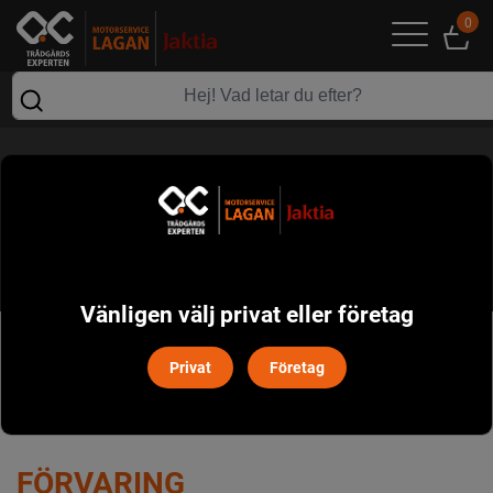
0
FÖRVARING
Vänligen välj privat eller företag
POPULÄRT I DENNA KATEGORI
Privat
Företag
FÖRVARING