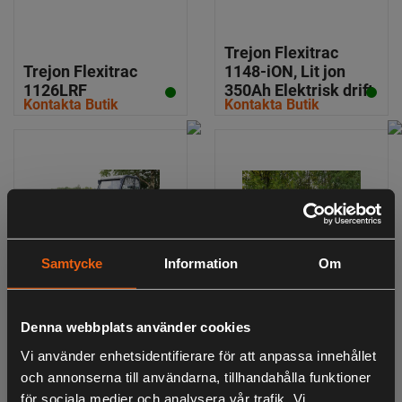
Trejon Flexitrac
Trejon Flexitrac
1148-iON, Lit jon
1126LRF
350Ah Elektrisk drift
Kontakta Butik
Kontakta Butik
Samtycke
Information
Om
Trejon Flexitrac
Trejon Flexitrac
Denna webbplats använder cookies
1148-iON, Lit jon
1226CAB-2S
Vi använder enhetsidentifierare för att anpassa innehållet
350Ah Hytt med
KUBOTA V1505 Euro
och annonserna till användarna, tillhandahålla funktioner
värme
5
Kontakta Butik
Kontakta Butik
för sociala medier och analysera vår trafik. Vi