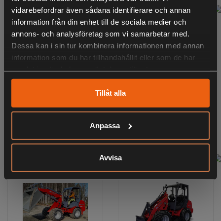
vidarebefordrar även sådana identifierare och annan
information från din enhet till de sociala medier och
annons- och analysföretag som vi samarbetar med.
Dessa kan i sin tur kombinera informationen med annan
information som du har tillhandahållit eller som de har
samlat in när du har använt deras tjänster.
Tillåt alla
Trejon Flexitrac
Trejon Flexitrac
Anpassa
1226LRF-2S Kubota
1244CAB-2S Yanmar
V1505 Euro 5
3TNV86CT Euro 5
Kontakta Butik
Kontakta Butik
Avvisa