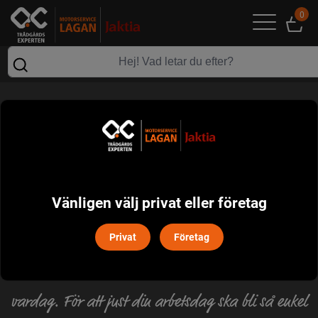
0
TREJON FLEXITRAC
Trejon utvecklar, tillverkar och erbjuder produkter
till lantbruk, skogsbruk, park- och
Vänligen välj privat eller företag
entreprenadverksamhet.
Privat
Företag
Mer än 30 års erfarenhet av att välja ut, leverera
och serva maskiner som ska underlätta din
vardag. För att just din arbetsdag ska bli så enkel