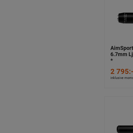
AimSport 
6.7mm L
*
2 795:
inklusive mom