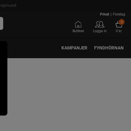
nöjd kund!
Privat
|
Företag
0
Butiken
Logga in
0 kr
KAMPANJER
FYNDHÖRNAN