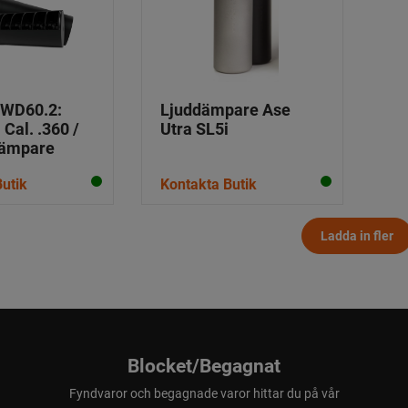
 WD60.2:
Ljuddämpare Ase
Cal. .360 /
Utra SL5i
dämpare
utik
Kontakta Butik
Ladda in fler
Blocket/Begagnat
Fyndvaror och begagnade varor hittar du på vår