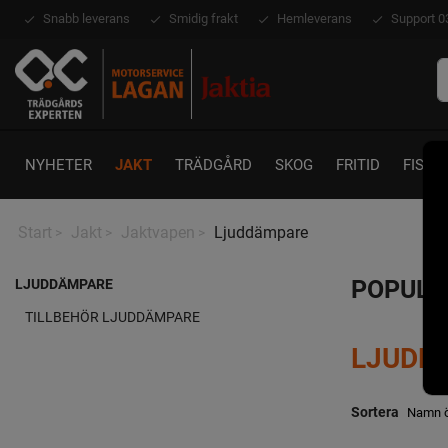
Snabb leverans
Smidig frakt
Hemleverans
Support 0
NYHETER
JAKT
TRÄDGÅRD
SKOG
FRITID
FISKE
Start
Jakt
Jaktvapen
Ljuddämpare
>
>
>
POPULÄ
LJUDDÄMPARE
TILLBEHÖR LJUDDÄMPARE
LJUDD
Sortera