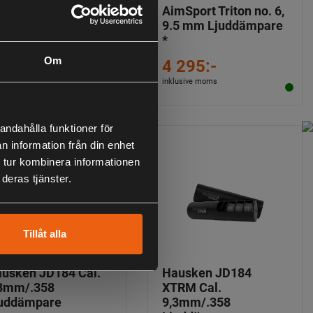
mSport Triton no. 6,
AimSport Triton no. 6,
6 mm Ljuddämpare
9.5 mm Ljuddämpare
*
Om
 295:-
4 295:-
lusive moms
inklusive moms
andahålla funktioner för
n information från din enhet
 tur kombinera informationen
deras tjänster.
Tillåt alla
usken JD184 Cal.
Hausken JD184
3mm/.358
XTRM Cal.
uddämpare
9,3mm/.358