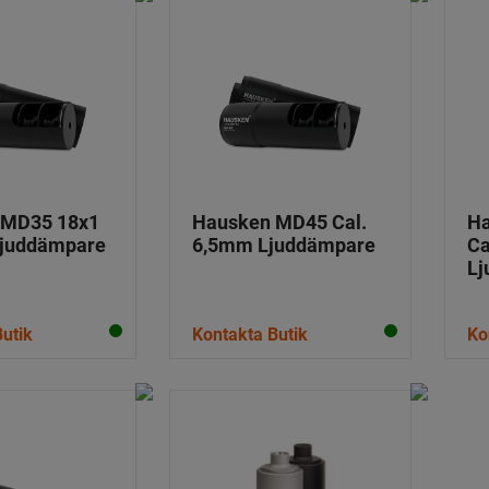
 MD35 18x1
Hausken MD45 Cal.
Ha
 Ljuddämpare
6,5mm Ljuddämpare
Ca
Lj
utik
Kontakta Butik
Ko