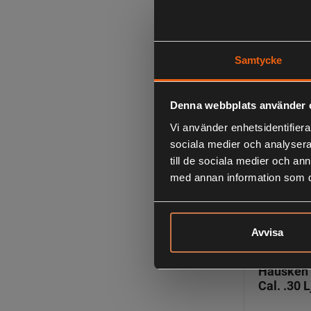
AimSport 
6.7 mm 
*
Samtycke
4 295:
inklusive mom
Denna webbplats använder 
Vi använder enhetsidentifierar
sociala medier och analysera 
till de sociala medier och a
med annan information som du 
Avvisa
Hausken 
Cal. .30