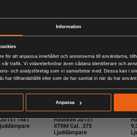
Triton no. 6,
AimSport Triton no. 6,
Ai
Ljuddämpare
7.7 mm Ljuddämpare
8.
*
*
Information
-
4 295:-
4
s
inklusive moms
ink
cookies
e för att anpassa innehållet och annonserna till användarna, tillh
vår trafik. Vi vidarebefordrar även sådana identifierare och anna
nnons- och analysföretag som vi samarbetar med. Dessa kan i sin
har tillhandahållit eller som de har samlat in när du har använt 
Anpassa
JD151 14x1
Hausken JD151
Ha
 Ljuddämpare
XTRM Cal. .375
9,
Ljuddämpare
Lj