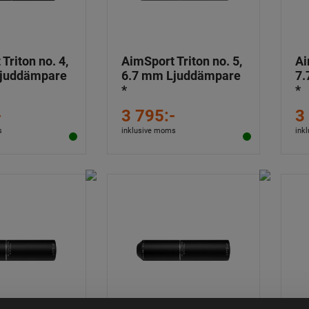
Triton no. 4,
AimSport Triton no. 5,
Ai
Ljuddämpare
6.7 mm Ljuddämpare
7.
*
*
-
3 795:-
3
s
inklusive moms
ink