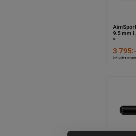
AimSport 
9.5 mm 
*
3 795:
inklusive mom