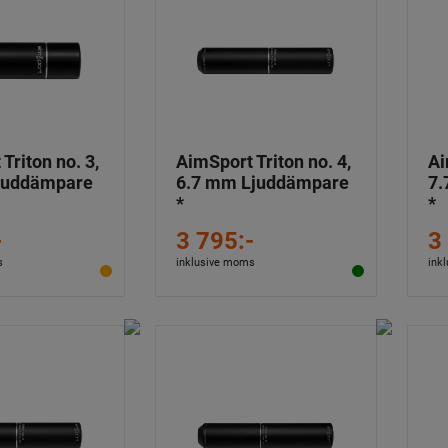
Triton no. 3,
AimSport Triton no. 4,
Ai
juddämpare
6.7 mm Ljuddämpare
7.
*
*
-
3 795:-
3
s
inklusive moms
ink