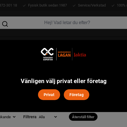
372-301 18
Fysisk butik sedan 1987
Service/Verkstad
100% 
KLÄDER
ATV
VERKTYG
MASKINER
Vänligen välj privat eller företag
RT I DENNA KATEGORI
Privat
Företag
ÄMPARE
Filtrera
Återställ filter