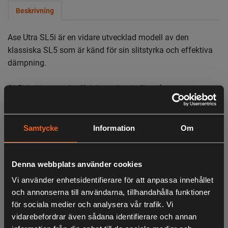
Beskrivning
Ase Utra SL5i
är en vidare utvecklad modell av den
klassiska SL5 som är känd för sin slitstyrka och effektiva
dämpning.
SL5i
är lättare och effektivare än sin föregångare.
Ljuddämparna är tillverkade helt i rostfritt stål, den svarta
modellen är lackad med en extremt tålig färg. De tål
Samtycke
Information
Om
mycket intensivt skytte, så intensiv träning med många
täta serier på älgbanan är inga problem. Dämparen
deformeras inte och det finns inga packningar eller
Denna webbplats använder cookies
bussningar som kan smälta även om den blir mycket het.
Vi använder enhetsidentifierare för att anpassa innehållet
Det rostfria inre gör att ljuddämparna är särskilt tåliga mot
och annonserna till användarna, tillhandahålla funktioner
korrosiva krutgaser och krutrester och ingen särskild
för sociala medier och analysera vår trafik. Vi
regöring är nödvändig.
vidarebefordrar även sådana identifierare och annan