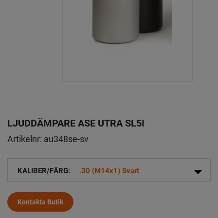
LJUDDÄMPARE ASE UTRA SL5I
Artikelnr:
au348se-sv
arrow_drop_down
KALIBER/FÄRG:
.30 (M14x1) Svart
Kontakta Butik