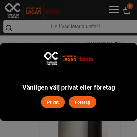
0
>
>
>
>
Start
Jakt
Jaktvapen
Ljuddämpare
Ljuddämpare Ase Utra SL5i
Vänligen välj privat eller företag
Privat
Företag