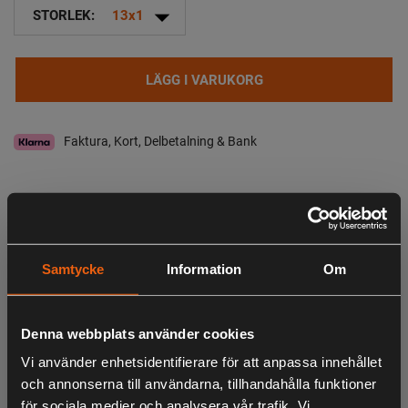
arrow_drop_down
STORLEK:
13x1
LÄGG I VARUKORG
Faktura, Kort, Delbetalning & Bank
I lager
Leveranstid:
2-4 dagar leverans
Observera att webshopens lager inte alltid gäller för butiken i Lagan. Vänligen
Samtycke
Information
Om
tag kontakt med oss för aktuell lagerstatus i butik
Beskrivning
Denna webbplats använder cookies
Vi använder enhetsidentifierare för att anpassa innehållet
Triton No. 6 - Ultra Performance är den effektivaste
och annonserna till användarna, tillhandahålla funktioner
dämparen i Triton Numbers - programmet och levererar
för sociala medier och analysera vår trafik. Vi