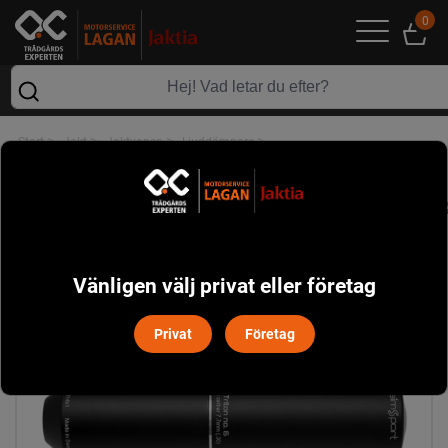
0
>
>
>
>
Start
Jakt
Jaktvapen
Ljuddämpare
AimSport Triton no. 6, 6.7 mm Ljuddämpare *
Vänligen välj privat eller företag
Privat
Företag