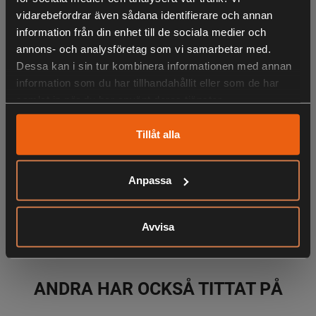
prestanda i toppklass även på de mest kraftfulla
vidarebefordrar även sådana identifierare och annan
kalibrarna. Med samma moderata bygglängd som Triton
information från din enhet till de sociala medier och
No. 5 så är Triton No. 6 vakjägarens och passkyttens
annons- och analysföretag som vi samarbetar med.
favorit. Optimerad för kaliber 300 Win Mag. men är givetvis
Dessa kan i sin tur kombinera informationen med annan
effektiv på .308, 30-06 och samtliga Magnumkalibrar.
information som du har tillhandahållit eller som de har
samlat in när du har använt deras tjänster.
LIKNANDE PRODUKTER
Tillåt alla
Anpassa
KÖPS OFTA TILLSAMMANS
Avvisa
ANDRA HAR OCKSÅ TITTAT PÅ