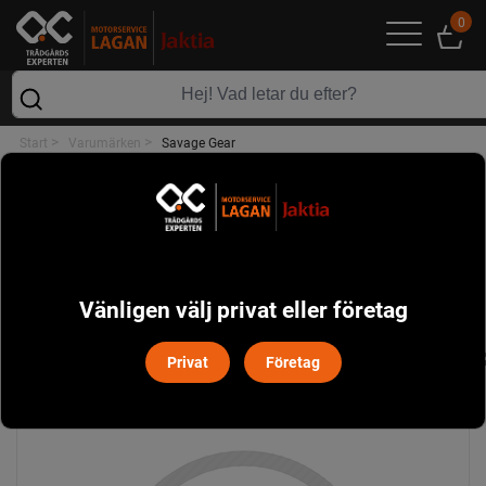
0
>
>
Start
Varumärken
Savage Gear
VARUMÄRKEN
SAVAGE GEAR
Sortera
Filtrera
Vänligen välj privat eller företag
Privat
Företag