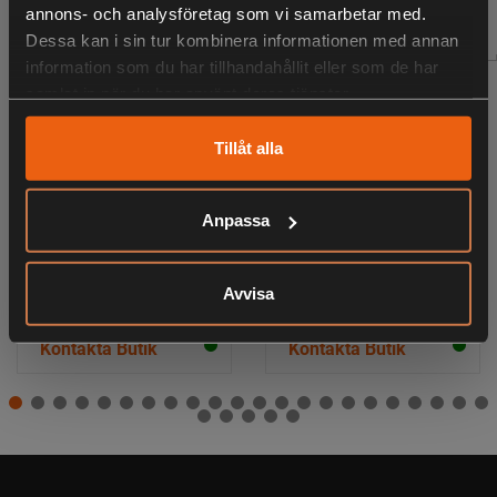
RELATERADE PRODUKTER
annons- och analysföretag som vi samarbetar med.
Dessa kan i sin tur kombinera informationen med annan
information som du har tillhandahållit eller som de har
samlat in när du har använt deras tjänster.
Tillåt alla
Anpassa
Avvisa
CForce 625
CForce 625
Touring CFMoto
CFMoto
Kontakta Butik
Kontakta Butik