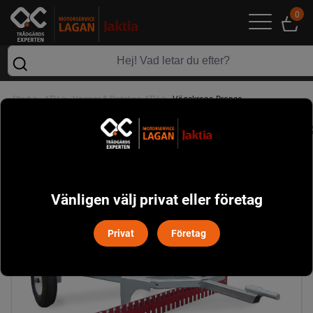
0
>
>
>
Start
ATV
Vagnar & Redskap ATV
Vägskrapa Bronco
Vänligen välj privat eller företag
Privat
Företag