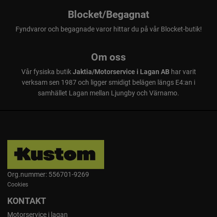
Sportsman 570 Touring en maskin för er som älska att
Blocket/Begagnat
vara ute i friska luften
Fyndvaror och begagnade varor hittar du på vår Blocket-butik!
Om oss
Pris från 166.900.-
Vår fysiska butik
Jaktia/Motorservice i Lagan AB
har varit
ink. moms
verksam sen 1987 och ligger smidigt belägen längs E4:an i
Traktor (Modellår 2026)
samhället Lagan mellan Ljungby och Värnamo.
Tillbehörskatalog Sportsman
Org.nummer: 556701-9269
Cookies
KONTAKT
Motorservice i lagan