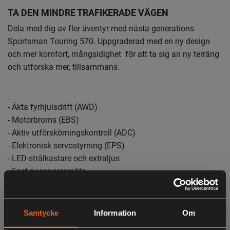
TA DEN MINDRE TRAFIKERADE VÄGEN
Dela med dig av fler äventyr med nästa generations
Sportsman Touring 570. Uppgraderad med en ny design
och mer komfort, mångsidighet för att ta sig an ny terräng
och utforska mer, tillsammans.
- Äkta fyrhjulsdrift (AWD)
- Motorbroms (EBS)
- Aktiv utförskörningskontroll (ADC)
- Elektronisk servostyrning (EPS)
- LED-strålkastare och extraljus
- Fast passagerarsäte
- Kombinerad 123 kg lastkapacitet
- 290 kg dragkapacitet
Samtycke
Information
Om
- 29.2 cm markfrigång
- Bakre/Främre A-Arm's skydd