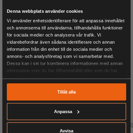
- Främre lasträcke
Denna webbplats använder cookies
- 18.9 liters förvaringsutrymme
LIKNANDE PRODUKTER
Vi använder enhetsidentifierare för att anpassa innehållet
- PIN-aktiverat säkerhetssystem
och annonserna till användarna, tillhandahålla funktioner
för sociala medier och analysera vår trafik. Vi
vidarebefordrar även sådana identifierare och annan
Kombinerad förvaring på 42 liter
KÖPS OFTA TILLSAMMANS
information från din enhet till de sociala medier och
Säker förvaring av din utrustning
annons- och analysföretag som vi samarbetar med.
Dessa kan i sin tur kombinera informationen med annan
LED-pod-lykta och strålkastare
information som du har tillhandahållit eller som de har
Förbättrad visibilitet
samlat in när du har använt deras tjänster.
ANDRA HAR OCKSÅ TITTAT PÅ
Avtagbart passagerarsäte
Kör 2-Up eller 1-Up
Tillåt alla
RELATERADE PRODUKTER
Anpassa
KOMFORT FÖR ATT KÖRA LÄNGRE
Förläng dina äventyr. Nytt, avtagbart passagerarsäte, en
djärv ny design och 2x styvare chassi som maximerar
Avvisa