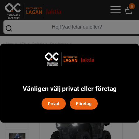
0
>
>
>
>
Start
ATV
Polaris
Sportsman
Polaris Sportsman Touring 570 EPS SP
Vänligen välj privat eller företag
Privat
Företag