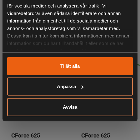
för sociala medier och analysera vår trafik. Vi
vidarebefordrar även sådana identifierare och annan
ANDRA HAR OCKSÅ TITTAT PÅ
information från din enhet till de sociala medier och
annons- och analysföretag som vi samarbetar med.
Dessa kan i sin tur kombinera informationen med annan
information som du har tillhandahållit eller som de har
RELATERADE PRODUKTER
samlat in när du har använt deras tjänster.
Tillåt alla
Anpassa
Avvisa
CForce 625
CForce 625