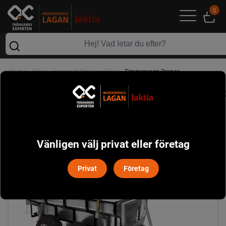
0
>
>
>
Start
ATV
Vagnar & Redskap ATV
Timmervagn Bronco
Vänligen välj privat eller företag
Privat
Företag