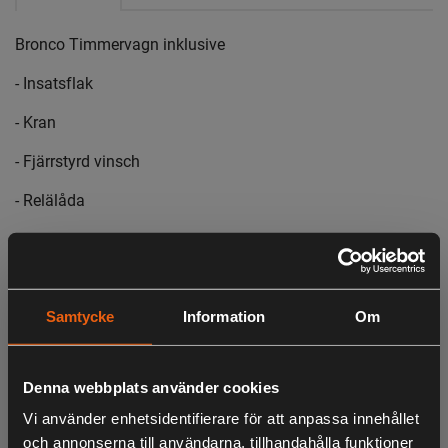
Bronco Timmervagn inklusive
- Insatsflak
- Kran
- Fjärrstyrd vinsch
- Relälåda
LIKNANDE PRODUKTER
Samtycke
Information
Om
Denna webbplats använder cookies
KÖPS OFTA TILLSAMMANS
Vi använder enhetsidentifierare för att anpassa innehållet
och annonserna till användarna, tillhandahålla funktioner