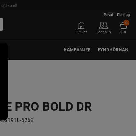
nöjd kund!
Privat
|
Företag
0
Butiken
Logga in
0 kr
KAMPANJER
FYNDHÖRNAN
KE PRO BOLD DR
-EG191L-626E