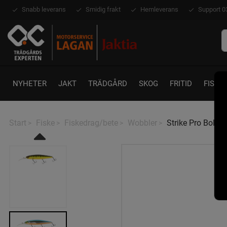
Snabb leverans
Smidig frakt
Hemleverans
Support 0
NYHETER
JAKT
TRÄDGÅRD
SKOG
FRITID
FISKE
Start
Fiske
Fiskedrag/bete
Wobbler
Strike Pro Bold 
>
>
>
>