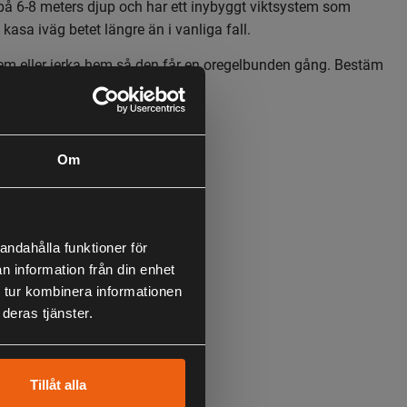
 på 6-8 meters djup och har ett inybyggt viktsystem som
t kasa iväg betet längre än i vanliga fall.
hem eller jerka hem så den får en oregelbunden gång. Bestäm
et klarar allt!
Om
andahålla funktioner för
n information från din enhet
 tur kombinera informationen
deras tjänster.
Tillåt alla