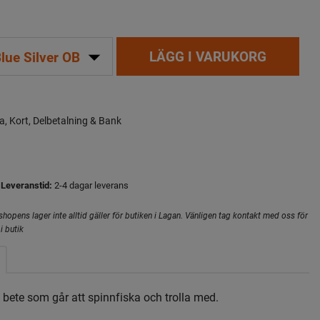
arrow_drop_down
LÄGG I VARUKORG
lue Silver OB
a, Kort, Delbetalning & Bank
Leveranstid:
2-4 dagar leverans
hopens lager inte alltid gäller för butiken i Lagan. Vänligen tag kontakt med oss för
i butik
t bete som går att spinnfiska och trolla med.