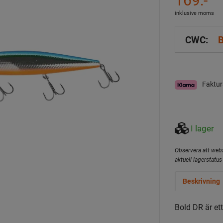
inklusive moms
CWC:
B
Faktur
I lager
Observera att webs
aktuell lagerstatus 
Beskrivning
Bold DR är et