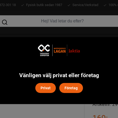
372-301 18
Fysisk butik sedan 1987
Service/Verkstad
100% 
KLÄDER
ATV
VERKTYG
MASKINER
DR
Vänligen välj privat eller företag
STRI
Privat
Företag
Artikelnr:
29
169:-