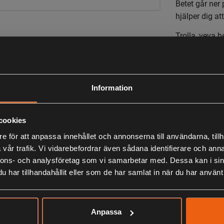
Betet går ner
hjälper dig at
Trolla, veva 
du, det här bet
Information
LIKNANDE PRODUKTER
cookies
e för att anpassa innehållet och annonserna till användarna, tillh
KÖPS OFTA TILLSAMMANS
vår trafik. Vi vidarebefordrar även sådana identifierare och anna
nnons- och analysföretag som vi samarbetar med. Dessa kan i sin
har tillhandahållit eller som de har samlat in när du har använt 
ANDRA HAR OCKSÅ TITTAT PÅ
Anpassa