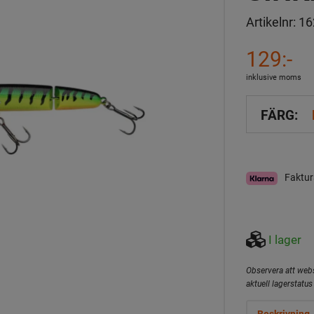
Artikelnr:
16
129:-
inklusive moms
FÄRG:
Faktur
I lager
Observera att webs
aktuell lagerstatus 
Beskrivning