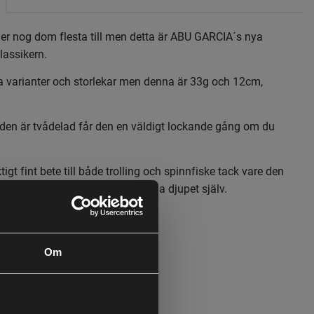
er nog dom flesta till men detta är ABU GARCIA´s nya
lassikern.
ka varianter och storlekar men denna är 33g och 12cm,
 den är tvådelad får den en väldigt lockande gång om du
ktigt fint bete till både trolling och spinnfiske tack vare den
den som gör att du kan bestämma djupet själv.
ng som lockar rovfiskar
Om
stem för enkel djupanpassning
ör olika fiskeförhållanden
tet i komponenter för lång livslängd
design i ny tappning