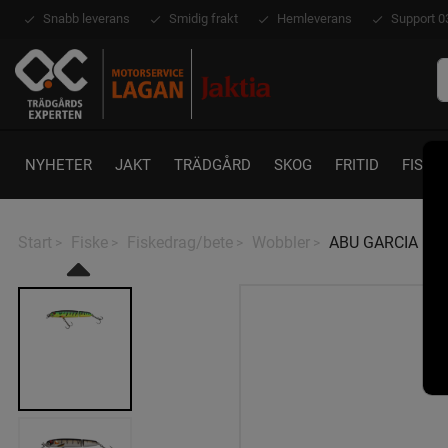
Snabb leverans
Smidig frakt
Hemleverans
Support 0
NYHETER
JAKT
TRÄDGÅRD
SKOG
FRITID
FISKE
Start
Fiske
Fiskedrag/bete
Wobbler
ABU GARCIA Hi-L
>
>
>
>