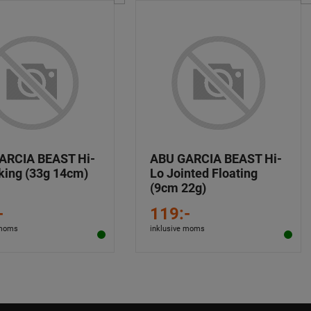
ARCIA BEAST Hi-
ABU GARCIA BEAST Hi-
king (33g 14cm)
Lo Jointed Floating
(9cm 22g)
-
119:-
 moms
inklusive moms