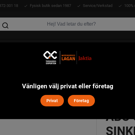
372-301 18
Fysisk butik sedan 1987
Service/Verkstad
100% 
KLÄDER
ATV
VERKTYG
MASKINER
o Jointed Sinking ( 33g 12cm)
Vänligen välj privat eller företag
Privat
Företag
ABU 
SINK