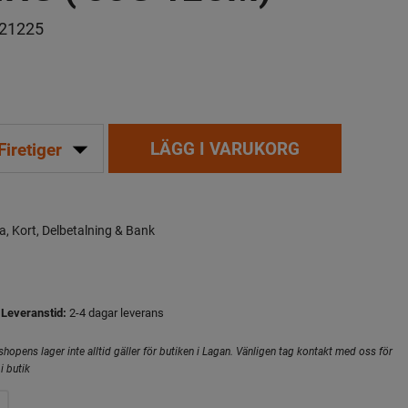
21225
arrow_drop_down
LÄGG I VARUKORG
Firetiger
a, Kort, Delbetalning & Bank
Leveranstid:
2-4 dagar leverans
hopens lager inte alltid gäller för butiken i Lagan. Vänligen tag kontakt med oss för
i butik