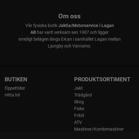
Om oss
Vår fysiska butik
Jaktia/Motorservice i Lagan
AB
har varit verksam sen 1987 och ligger
smidigt belägen längs E4:an i samhället Lagan mellan
Ljungby och Värnamo.
BUTIKEN
PRODUKTSORTIMENT
Öppettider
Jakt
Hitta hit
Trädgård
Skog
Fiske
Fritid
ATV
Maskiner/Kombimaskiner
Kläder