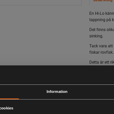
En Hi-Lo känn
tappning på k
Det finns oli
sinking.
Tack vara att
fiskar rovfisk.
Detta är ett ri
ställbara ske
Subtil gå
Information
Hi-Lo-sy
Perfekt f
Toppkvali
cookies
Klassisk 