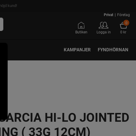
nöjd kund!
Privat
|
Företag
0
Butiken
Logga in
0 kr
KAMPANJER
FYNDHÖRNAN
GARCIA HI-LO JOINTED
ING ( 33G 12CM)