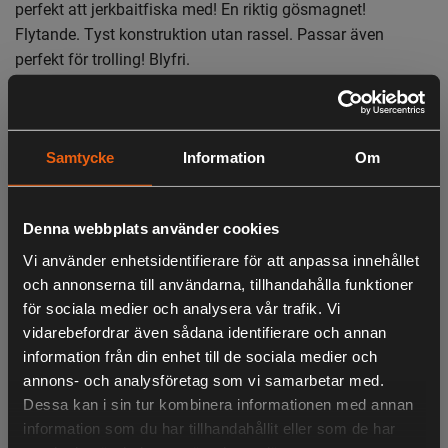
perfekt att jerkbaitfiska med! En riktig gösmagnet!
Flytande. Tyst konstruktion utan rassel. Passar även
perfekt för trolling! Blyfri.
Egenskaper:
Denna flytande bananformade wobbler kommer ner på rätt
Samtycke
Information
Om
djup mycket snabbt
Starkt vickande gång med flankerande rörelser
Lämplig för långsam och snabb presentation
Denna webbplats använder cookies
Perfekt för jerkbaitfiske eller trolling
Tyst konstruktion (utan rassel)
Vi använder enhetsidentifierare för att anpassa innehållet
Längd: 12cm
och annonserna till användarna, tillhandahålla funktioner
Vikt: 26g
för sociala medier och analysera vår trafik. Vi
Djup: 2-3m
vidarebefordrar även sådana identifierare och annan
information från din enhet till de sociala medier och
annons- och analysföretag som vi samarbetar med.
LIKNANDE PRODUKTER
Dessa kan i sin tur kombinera informationen med annan
information som du har tillhandahållit eller som de har