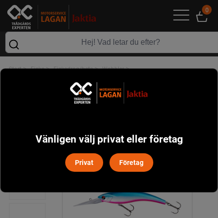
0
>
>
>
>
Start
Fiske
Fiskedrag/bete
Wobbler
DAIWA PROREX DIVING MINNOW 120 DR
Vänligen välj privat eller företag
Privat
Företag