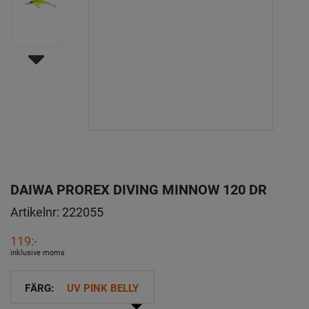
DAIWA PROREX DIVING MINNOW 120 DR
Artikelnr:
222055
119:-
inklusive moms
FÄRG:
UV PINK BELLY
arrow_drop_down