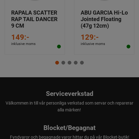
RAPALA SCATTER
ABU GARCIA Hi-Lo
RAP TAIL DANCER
Jointed Floating
9 CM
(47g 12cm)
149:-
129:-
inklusive moms
inklusive moms
Serviceverkstad
Välkommen in till vår personliga verkstad som servar och reparerar
alla märken!
Blocket/Begagnat
Fyndvaror och begagnade varor hittar du på vår Blocket-butik!