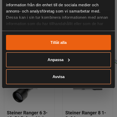
information från din enhet till de sociala medier och
annons- och analysföretag som vi samarbetar med.
Dessa kan i sin tur kombinera informationen med annan
information som du har tillhandahållit eller som de har
samlat in när du har använt deras tjänster.
Steiner Ranger 4 6-
Steiner Ranger 6 1-
24x56 Belyst 4A-i
6x24 Belyst 4A-i
Tillåt alla
15 499:-
17 699:-
inklusive moms
inklusive moms
Anpassa
Avvisa
Steiner Ranger 6 3-
Steiner Ranger 8 1-