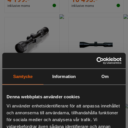
inklusive moms
inklusive moms
Steiner Ranger 4 2,5-
Steiner Ranger 4 3-
Samtycke
Information
Om
10x50 Belyst 4A-i
12x56 Belyst 4A-i
14 495:-
14 299:-
15 799:-
inklusive moms
inklusive moms
Denna webbplats använder cookies
Vi använder enhetsidentifierare för att anpassa innehållet
och annonserna till användarna, tillhandahålla funktioner
för sociala medier och analysera vår trafik. Vi
vidarebefordrar även sådana identifierare och annan