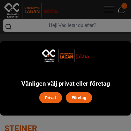
0
STEINER
Vänligen välj privat eller företag
POPULÄRT I DENNA KATEGORI
Privat
Företag
STEINER