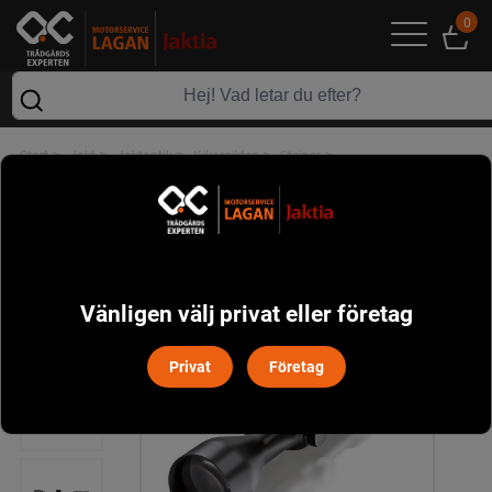
0
>
>
>
>
>
Start
Jakt
Jaktoptik
Kikarsikten
Steiner
Steiner Ranger 4 2,5-10x50 Belyst 4A-i
Vänligen välj privat eller företag
Privat
Företag