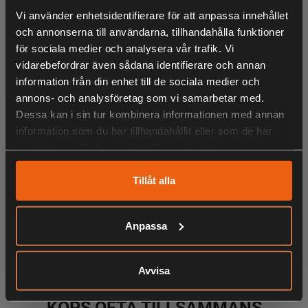
alltid visat sig vara en perfekt följeslagare för alla jakt-
Vi använder enhetsidentifierare för att anpassa innehållet
situationer.
och annonserna till användarna, tillhandahålla funktioner
för sociala medier och analysera vår trafik. Vi
vidarebefordrar även sådana identifierare och annan
- High-Contrast-Optics ger en skarp bild från kant till kant
information från din enhet till de sociala medier och
- XL-Field of View
annons- och analysföretag som vi samarbetar med.
- Vattentät ner till 2m
Dessa kan i sin tur kombinera informationen med annan
- Kvävgasfyllt för en vattentät och imtät funktion
information som du har tillhandahållit eller som de har
- Riktmedel i andra fokalplan, ej medförstorande
samlat in när du har använt deras tjänster.
- Dag/natt belysning, 6 steg för natt och 5 steg för dag. Off
position mellan varje steg
Tillåt alla
Anpassa
LIKNANDE PRODUKTER
Medföljer:
Batteri
Avvisa
Linsskydd
10 års Garanti, 2 år på elektronik
KÖPS OFTA TILLSAMMANS