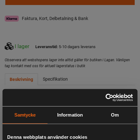
Faktura, Kort, Delbetalning & Bank
I lager
Leveranstid:
5-10 dagars leverans
Observera att webshopens lager inte alltid gäller för butiken i Lagan. Vänligen
tag kontakt med oss för aktuell lagerstatus i butik
Specifikation
Beskrivning
Steiner Ranger, i och med lanseringen av Steiner Ranger
serien sattes en helt ny standard för kikarsikten av hög
kvalitet. Med en utmärkt design och allt i ett kompakt
Samtycke
Information
Om
format kombinerat med ett attraktivt pris. Sedan
introduktionen 2015 har Steiner Ranger blivit en av de mest
framgångsrika serierna i Europa. Steiner Ranger kikarsikten
Denna webbplats använder cookies