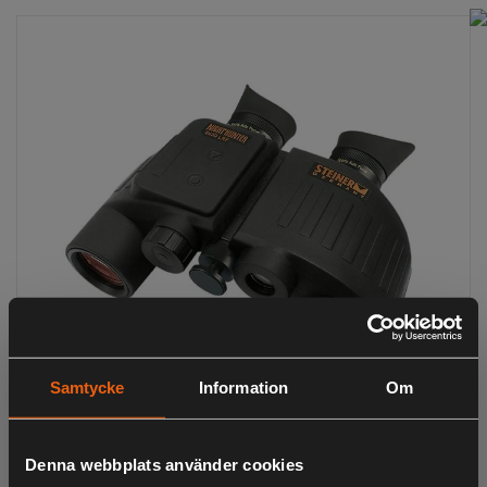
Samtycke
Information
Om
Denna webbplats använder cookies
Steiner Nighthunter 8x30 LRF