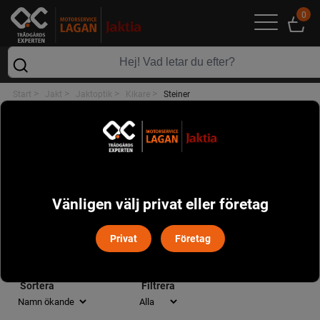
0
>
>
>
>
Start
Jakt
Jaktoptik
Kikare
Steiner
KIKARE
POPULÄRT I DENNA KATEGORI
Vänligen välj privat eller företag
Privat
Företag
STEINER
Sortera
Filtrera