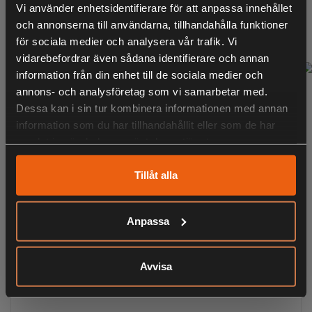
Vi använder enhetsidentifierare för att anpassa innehållet
16 390:-
och annonserna till användarna, tillhandahålla funktioner
inklusive moms
för sociala medier och analysera vår trafik. Vi
vidarebefordrar även sådana identifierare och annan
information från din enhet till de sociala medier och
annons- och analysföretag som vi samarbetar med.
Dessa kan i sin tur kombinera informationen med annan
information som du har tillhandahållit eller som de har
samlat in när du har använt deras tjänster.
Tillåt alla
Anpassa
Avvisa