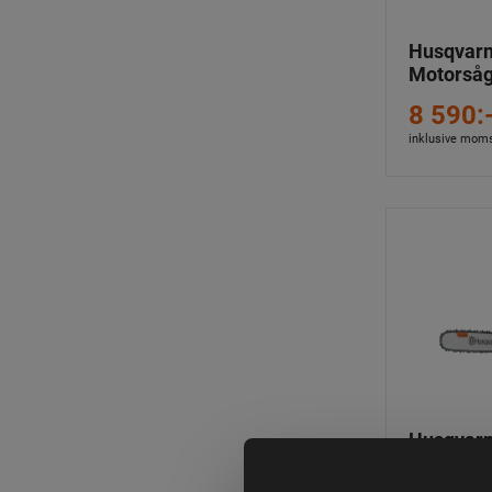
Husqvarn
Motorså
8 590:
inklusive mom
Husqvarn
II Motors