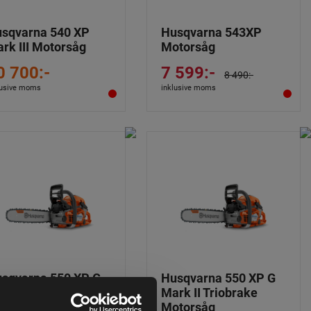
sqvarna 540 XP
Husqvarna 543XP
rk III Motorsåg
Motorsåg
0 700:-
7 599:-
8 490:-
lusive moms
inklusive moms
sqvarna 550 XP G
Husqvarna 550 XP G
rk II Motorsåg
Mark II Triobrake
Motorsåg