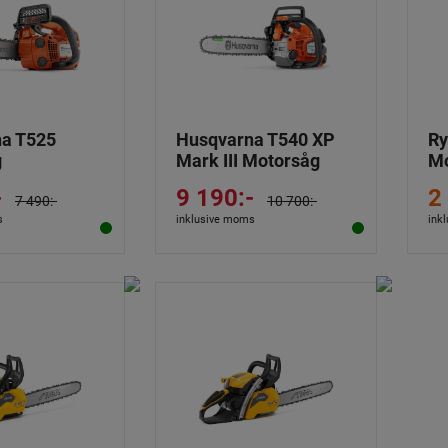
a T525
Husqvarna T540 XP
Ry
g
Mark III Motorsåg
Mo
-
9 190:-
2
7 490:-
10 700:-
s
inklusive moms
ink