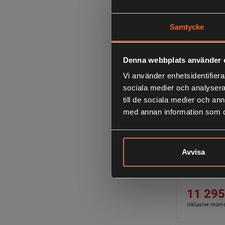
10 900
inklusive mom
Samtycke
Denna webbplats använder 
Vi använder enhetsidentifierar
sociala medier och analysera 
till de sociala medier och a
med annan information som du 
Avvisa
Husqvarn
Mark II
11 295
inklusive mom