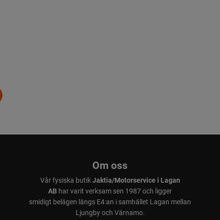
Om oss
Vår fysiska butik
Jaktia/Motorservice i Lagan
AB
har varit verksam sen 1987 och ligger
smidigt belägen längs E4:an i samhället Lagan mellan
Ljungby och Värnamo.