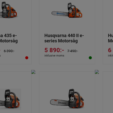
a 435 e-
Husqvarna 440 II e-
Hu
 Motorsåg
series Motorsåg
Mo
-
5 890:-
6
6 390:-
7 490:-
s
inklusive moms
ink