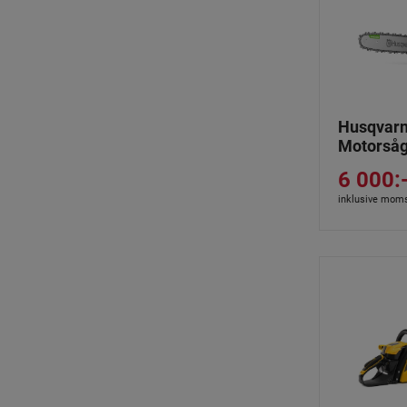
Husqvarn
Motorså
6 000:
inklusive mom