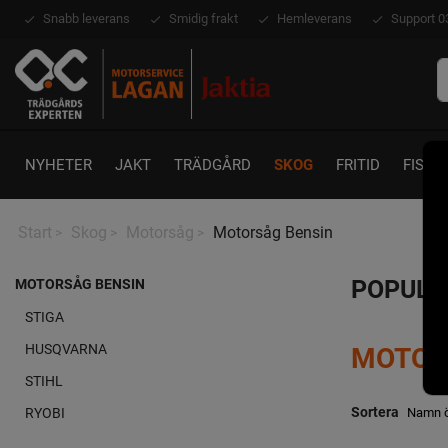
Snabb leverans
Smidig frakt
Hemleverans
Support 0
NYHETER
JAKT
TRÄDGÅRD
SKOG
FRITID
FISKE
Start
Skog
Motorsåg
Motorsåg Bensin
>
>
>
POPULÄ
MOTORSÅG BENSIN
STIGA
MOTOR
HUSQVARNA
STIHL
Sortera
RYOBI