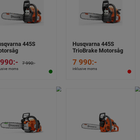
sqvarna 445S
Husqvarna 445S
torsåg
TrioBrake Motorsåg
 990:-
7 990:-
7 990:-
lusive moms
inklusive moms