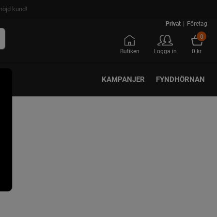
nöjd kund!
Privat
|
Företag
0
Butiken
Logga in
0 kr
KAMPANJER
FYNDHÖRNAN