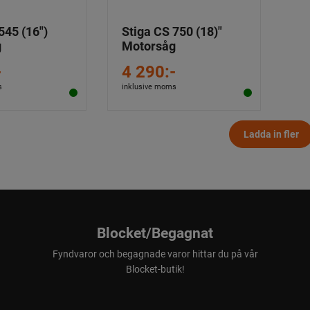
545 (16")
Stiga CS 750 (18)"
g
Motorsåg
-
4 290:-
s
inklusive moms
Ladda in fler
Blocket/Begagnat
Fyndvaror och begagnade varor hittar du på vår
Blocket-butik!