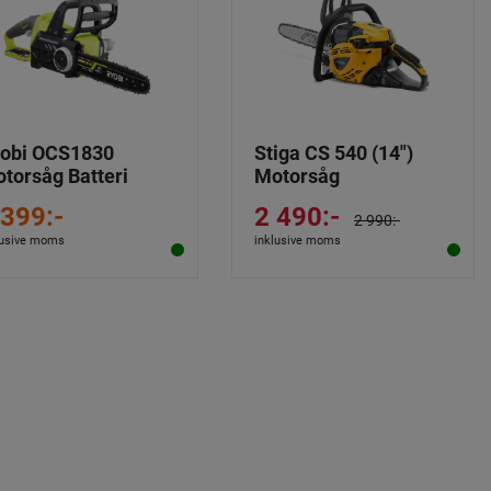
obi OCS1830
Stiga CS 540 (14")
torsåg Batteri
Motorsåg
 399:-
2 490:-
2 990:-
lusive moms
inklusive moms