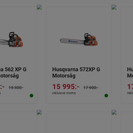
a 562 XP G
Husqvarna 572XP G
Hu
Motorsåg
Motorsåg
Mo
:-
15 995:-
1
15 300:-
17 900:-
s
inklusive moms
ink