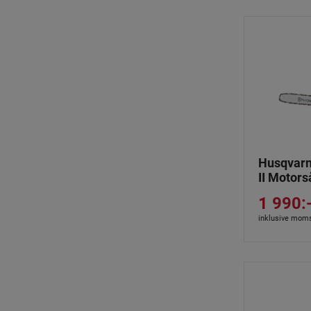
Husqvarn
II Motors
1 990:
inklusive mom