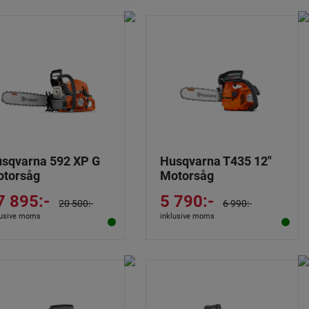
sqvarna 592 XP G
Husqvarna T435 12"
torsåg
Motorsåg
7 895:-
5 790:-
20 500:-
6 990:-
lusive moms
inklusive moms