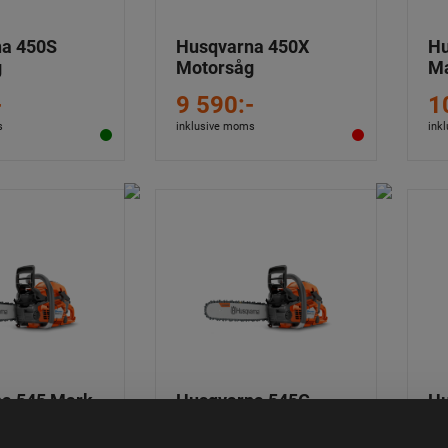
a 450S
Husqvarna 450X
Hu
g
Motorsåg
Ma
-
9 590:-
1
s
inklusive moms
ink
a 545 Mark
Husqvarna 545G
Hu
åg
Mark II Motorsåg
Ma