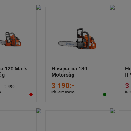
a 120 Mark
Husqvarna 130
Hu
åg
Motorsåg
II
-
3 190:-
3
2 490:-
s
inklusive moms
ink