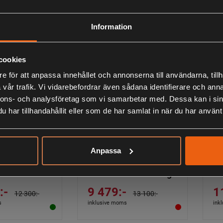
:-
10 900:-
9
11 100:-
11 900:-
s
inklusive moms
ink
Information
cookies
e för att anpassa innehållet och annonserna till användarna, tillh
vår trafik. Vi vidarebefordrar även sådana identifierare och anna
nnons- och analysföretag som vi samarbetar med. Dessa kan i sin
har tillhandahållit eller som de har samlat in när du har använt 
Anpassa
a 550 XP
Husqvarna 550 XPG
Hu
Mark II 15" Motorsåg
Ma
:-
9 479:-
1
12 300:-
13 100:-
s
inklusive moms
ink