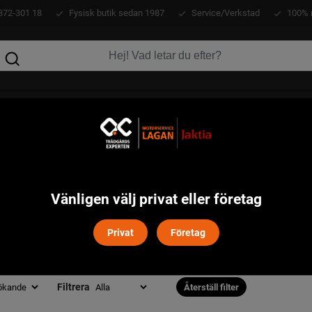
372-301 18
Fysisk butik sedan 1987
Service/Verkstad
100% 
KLÄDER
ATV
VERKTYG
MASKINER
Vänligen välj privat eller företag
RT I DENNA KATEGORI
Privat
Företag
SÅG BENSIN
Filtrera
Återställ filter