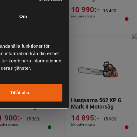
 479:-
13 100:-
10 990:-
lusive moms
13 400:-
Om
inklusive moms
andahålla funktioner för
n information från din enhet
 tur kombinera informationen
deras tjänster.
Tillåt alla
sqvarna 560 XP G
Husqvarna 562 XP G
rk II Motorsåg
Mark II Motorsåg
1 900:-
14 895:-
15 300:-
15 900:-
lusive moms
inklusive moms