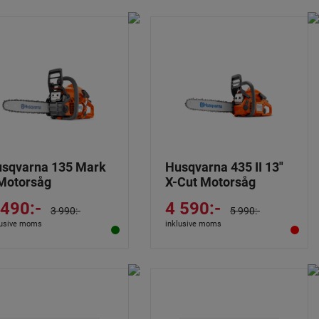
sqvarna 135 Mark
Husqvarna 435 II 13"
 Motorsåg
X-Cut Motorsåg
 490:-
4 590:-
3 990:-
5 990:-
lusive moms
inklusive moms