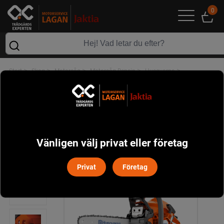
0
>
>
>
>
>
Start
Skog
Motorsåg
Motorsåg Bensin
Husqvarna
Husqvarna 130 Motorsåg
Vänligen välj privat eller företag
Privat
Företag