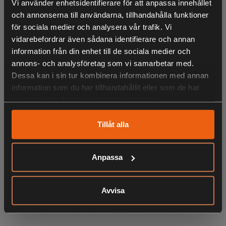
Vi använder enhetsidentifierare för att anpassa innehållet
Dessutom är den lätt att underhålla tack vare Air Injection™
och annonserna till användarna, tillhandahålla funktioner
som håller filtret renare längre. Vid ett kast stoppar den
för sociala medier och analysera vår trafik. Vi
effektiva tröghetsaktiverade kedjebromsen omedelbart
vidarebefordrar även sådana identifierare och annan
kedjan för att minska risken för skador.
information från din enhet till de sociala medier och
annons- och analysföretag som vi samarbetar med.
Dessa kan i sin tur kombinera informationen med annan
information som du har tillhandahållit eller som de har
Ingår:
samlat in när du har använt deras tjänster.
Typ av svärd (lång): Noshjul
Barkstöd: Monterad
Tillåt alla
Typ av kedja: H37
Svärdslängd: 14 "
LIKNANDE PRODUKTER
Anpassa
Air Injection™
Avvisa
Centrifugalluftrengöringssystem för minskat slitage och
KÖPS OFTA TILLSAMMANS
längre driftstid mellan filterrengöringar.