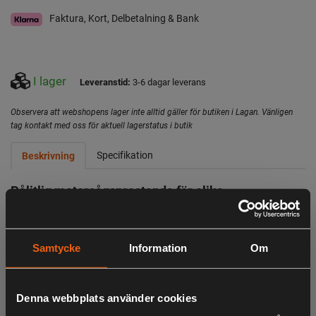
Faktura, Kort, Delbetalning & Bank
I lager
Leveranstid:
3-6 dagar leverans
Observera att webshopens lager inte alltid gäller för butiken i Lagan. Vänligen
tag kontakt med oss för aktuell lagerstatus i butik
Specifikation
Beskrivning
Pålitlig motorsågsprestanda för olika
trädgårdsuppgifter
Husqvarna 130 är en pålitlig motorsåg som är lätt att
starta, lätt att hantera och utvecklad för trädgårdsuppgifter
Samtycke
Information
Om
som vedkapning, beskärning eller fällning av små träd.
LowVib®-tekniken minskar vibrationerna så att du kan
arbeta mer bekvämt, och den kraftulla X-TORQ®-motorn
Denna webbplats använder cookies
har ett högt vridmoment tack vare högeffektiv förbränning.