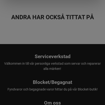
X-TORQ®
Ger lägre bränsleförbrukning och minskade utsläppsnivåer
i enlighet med världens allra strängaste
ANDRA HAR OCKSÅ TITTAT PÅ
miljöbestämmelser.
Tröghetsutlöst kedjebroms
Effektiv tröghetsutlöst kedjebroms.
Kombinerat choke-/stoppreglage
Kombinerat choke-/stoppreglage ger snabbare start och
Serviceverkstad
minskar risken för att motorn flödas.
Välkommen in till vår personliga verkstad som servar och reparerar
alla märken!
Blocket/Begagnat
Fyndvaror och begagnade varor hittar du på vår Blocket-butik!
Om oss