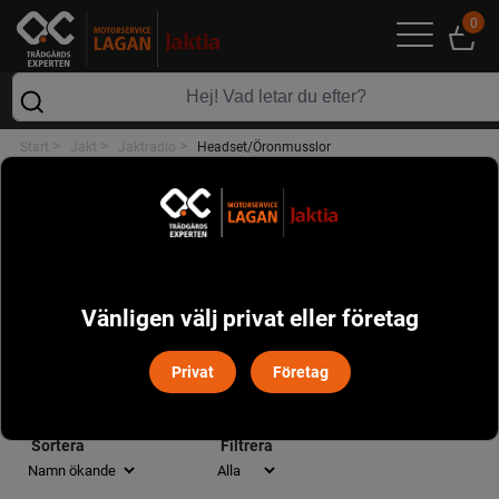
0
>
>
>
Start
Jakt
Jaktradio
Headset/Öronmusslor
JAKTRADIO
POPULÄRT I DENNA KATEGORI
Vänligen välj privat eller företag
Privat
Företag
HEADSET/ÖRONMUSSLOR
Sortera
Filtrera