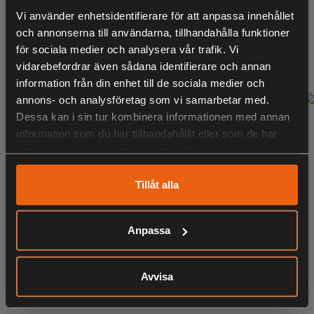
Vi använder enhetsidentifierare för att anpassa innehållet
Zodiac Öronmussla Helbygel till Flex Headset
och annonserna till användarna, tillhandahålla funktioner
179:-
för sociala medier och analysera vår trafik. Vi
inklusive moms
vidarebefordrar även sådana identifierare och annan
information från din enhet till de sociala medier och
annons- och analysföretag som vi samarbetar med.
Dessa kan i sin tur kombinera informationen med annan
information som du har tillhandahållit eller som de har
samlat in när du har använt deras tjänster.
Tillåt alla
Anpassa
Avvisa