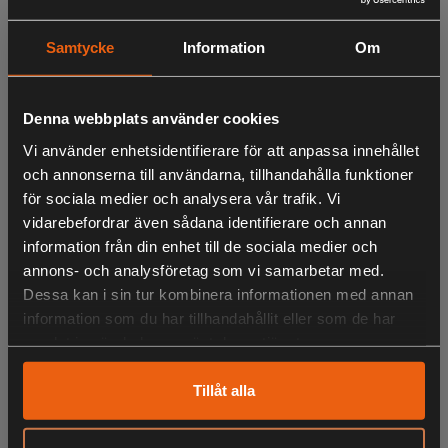
Zodiac 47430 FLEX-headset med mik "E"
Zodiac 42359 FLEX-headset med mik "B"
Samtycke
Information
Om
Zodiac 47415 Radiokabel med mik "E"
Zodiac 42360 FLEX-headset "A"
Zodiac 42356 Radiokabel Peltor med mik "B"
Denna webbplats använder cookies
Vi använder enhetsidentifierare för att anpassa innehållet
och annonserna till användarna, tillhandahålla funktioner
LIKNANDE PRODUKTER
för sociala medier och analysera vår trafik. Vi
vidarebefordrar även sådana identifierare och annan
information från din enhet till de sociala medier och
annons- och analysföretag som vi samarbetar med.
KÖPS OFTA TILLSAMMANS
Dessa kan i sin tur kombinera informationen med annan
information som du har tillhandahållit eller som de har
samlat in när du har använt deras tjänster.
Tillåt alla
ANDRA HAR OCKSÅ TITTAT PÅ