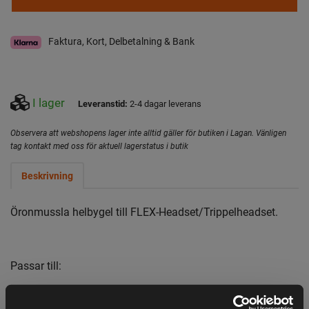
Faktura, Kort, Delbetalning & Bank
I lager
Leveranstid:
2-4 dagar leverans
Observera att webshopens lager inte alltid gäller för butiken i Lagan. Vänligen
tag kontakt med oss för aktuell lagerstatus i butik
Beskrivning
Öronmussla helbygel till FLEX-Headset/Trippelheadset.
Passar till:
Zodiac 47230 FLEX-headset med mik "D"