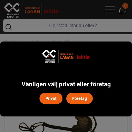
0
>
>
>
>
Start
Jakt
Jaktradio
Headset/Öronmusslor
Zodiac Öronmussla Helbygel till Flex Headset
Vänligen välj privat eller företag
Privat
Företag