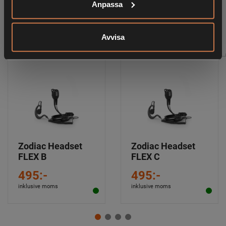
Anpassa
RELATERADE PRODUKTER
Avvisa
Zodiac Headset
Zodiac Headset
FLEX B
FLEX C
495:-
495:-
inklusive moms
inklusive moms