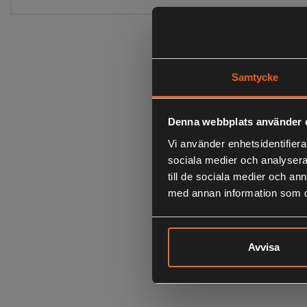
Samtycke
Denna webbplats använder 
Vi använder enhetsidentifierar
sociala medier och analysera 
till de sociala medier och a
med annan information som du 
Avvisa