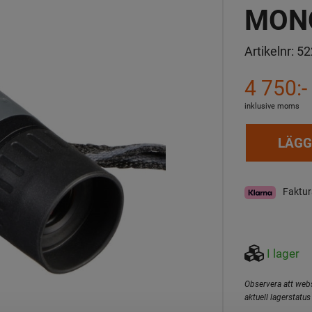
MON
Artikelnr:
52
4 750:-
inklusive moms
LÄGG
Faktur
I lager
Observera att webs
aktuell lagerstatus 