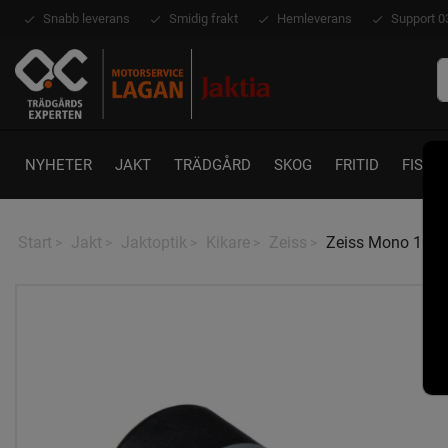
Snabb leverans
Smidig frakt
Hemleverans
Support 0
NYHETER
JAKT
TRÄDGÅRD
SKOG
FRITID
FISKE
Start
Jakt
Jaktoptik
Kikare
Zeiss
Zeiss Mono 10x2
>
>
>
>
>