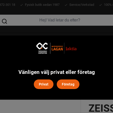
372-301 18
Fysisk butik sedan 1987
Service/Verkstad
100% 
KLÄDER
ATV
VERKTYG
MASKINER
5 T* Monokular Kikare
Vänligen välj privat eller företag
Privat
Företag
ZEIS