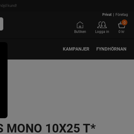
nöjd kund!
Privat
|
Företag
0
Butiken
Logga in
0 kr
KAMPANJER
FYNDHÖRNAN
S MONO 10X25 T*