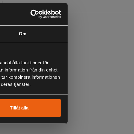
Specifikation
0x25 T* Monokular Kikare.
Om
 låg vikt
 i gummi
andahålla funktioner för
objektiv
n information från din enhet
ing av linser
 tur kombinera informationen
deras tjänster.
Tillåt alla
i