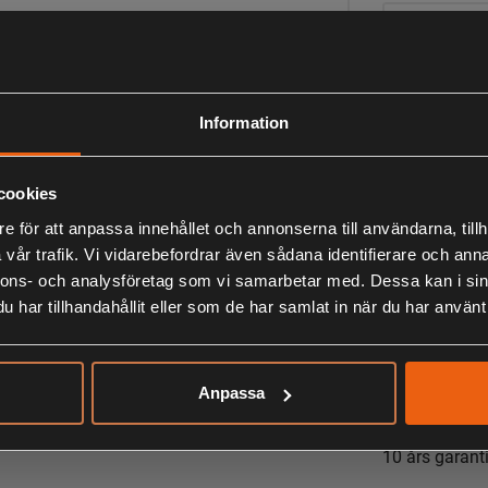
Beskrivning
Zeiss Mono 1
Information
Egenskaper:
- Förbluffande
cookies
- Ögonmussla
e för att anpassa innehållet och annonserna till användarna, tillh
- Fokuserbart 
vår trafik. Vi vidarebefordrar även sådana identifierare och anna
- T* ytbehandl
nnons- och analysföretag som vi samarbetar med. Dessa kan i sin
har tillhandahållit eller som de har samlat in när du har använt 
Medföljer:
Anpassa
Väska
Rem
10 års garant