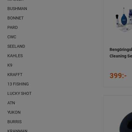
BUSHMAN
BONNET
PARD
CWC
SEELAND
Rengöringsk
KAHLES
Cleaning Se
K9
399:-
KRAFFT
13 FISHING
LUCKY SHOT
ATN
YUKON
BURRIS
KRANMAN