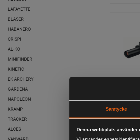
LAFAYETTE
BLASER
HABANERO
CRISPI
AL-KO
MINIFINDER
KINETIC
Zeiss Conqu
EK ARCHERY
Belyst Med
GARDENA
NAPOLEON
20 800
KRAMP
Samtycke
TRACKER
ALCES
Denna webbplats använder 
VANWARD
Vi använder enhetsidentifierar