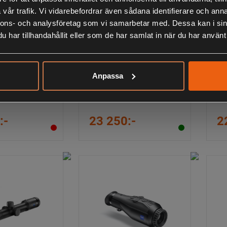
vår trafik. Vi vidarebefordrar även sådana identifierare och anna
nnons- och analysföretag som vi samarbetar med. Dessa kan i sin
har tillhandahållit eller som de har samlat in när du har använt 
Anpassa
uest V6 2-12x50
Zeiss Conquest V6 2-12x50
Ze
Belyst Med ASV
Be
:-
23 250:-
2