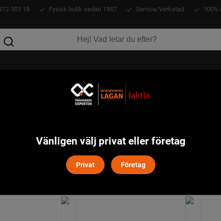
372-301 18
Fysisk butik sedan 1987
Service/Verkstad
100% 
KLÄDER
ATV
VERKTYG
MASKINER
Vänligen välj privat eller företag
Privat
Företag
Filtrera
Återställ filter