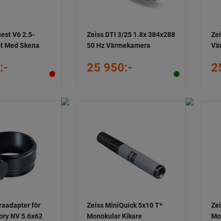
est V6 2.5-
Zeiss DTI 3/25 1.8x 384x288
Zei
st Med Skena
50 Hz Värmekamera
Vä
:-
25 950:-
2
aadapter för
Zeiss MiniQuick 5x10 T*
Ze
tory NV 5.6x62
Monokular Kikare
Mo