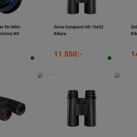
r för Mini-
Zeiss Conquest HD 10x32
Ze
 Victory NV
Kikare
Ki
11 550:-
1