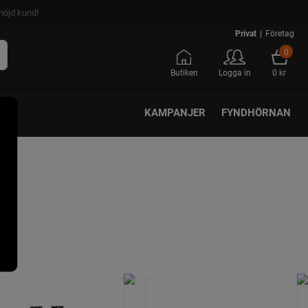
nöjd kund!
Privat
|
Företag
0
Butiken
Logga in
0 kr
KAMPANJER
FYNDHÖRNAN