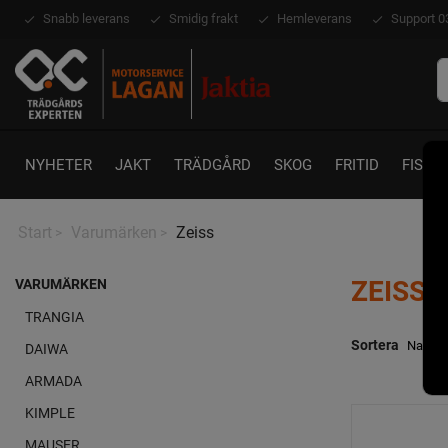
Snabb leverans
Smidig frakt
Hemleverans
Support 0
NYHETER
JAKT
TRÄDGÅRD
SKOG
FRITID
FISKE
Start
Varumärken
Zeiss
>
>
ZEISS
VARUMÄRKEN
TRANGIA
Sortera
DAIWA
ARMADA
KIMPLE
MAUSER