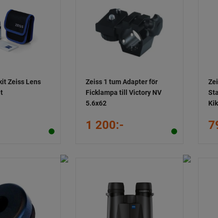
it Zeiss Lens
Zeiss 1 tum Adapter för
Ze
t
Ficklampa till Victory NV
Sta
5.6x62
Ki
1 200:-
7