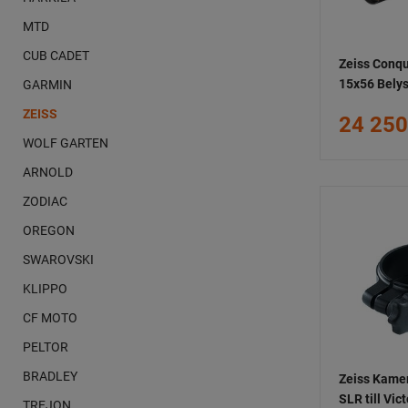
MTD
CUB CADET
Zeiss Conqu
15x56 Bely
GARMIN
ZEISS
24 250
WOLF GARTEN
ARNOLD
ZODIAC
OREGON
SWAROVSKI
KLIPPO
CF MOTO
PELTOR
BRADLEY
Zeiss Kamer
SLR till Vic
TREJON