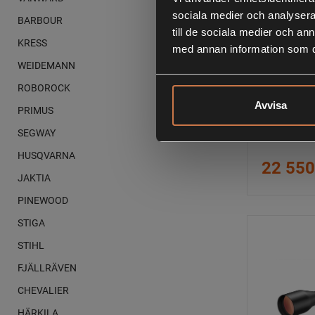
sociala medier och analysera 
BARBOUR
till de sociala medier och a
KRESS
med annan information som du 
WEIDEMANN
ROBOROCK
Avvisa
PRIMUS
Zeiss Conq
SEGWAY
Belyst
HUSQVARNA
22 550
JAKTIA
PINEWOOD
STIGA
STIHL
FJÄLLRÄVEN
CHEVALIER
HÄRKILA