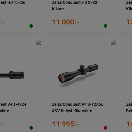
uest HD 15x56
Zeiss Conquest HD 8x32
Ze
Kikare
Ki
:-
11 000:-
1
est V4 1-4x24
Zeiss Conquest V4 3-12X56
Ze
sikte
ASV Belyst Kikarsikte
Bel
:-
11 995:-
1