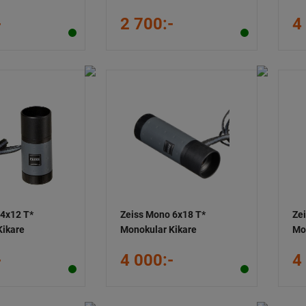
-
2 700:-
4
 4x12 T*
Zeiss Mono 6x18 T*
Ze
Kikare
Monokular Kikare
Mo
-
4 000:-
4