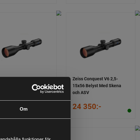
ss Conquest V6 2,5-
Zeiss Conquest V6 2,5-
x56 Belyst Med ASV
15x56 Belyst Med Skena
och ASV
4 350:-
24 350:-
Om
andahålla funktioner för