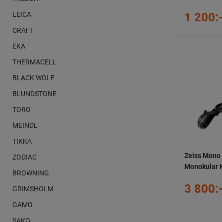
1 200:
LEICA
CRAFT
EKA
THERMACELL
BLACK WOLF
BLUNDSTONE
TORO
MEINDL
TIKKA
Zeiss Mono
ZODIAC
Monokular 
BROWNING
3 800:
GRIMSHOLM
GAMO
SAKO