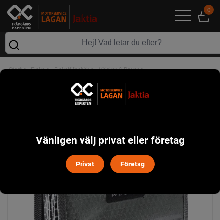
0
>
>
>
>
Start
Fiske
Fisketillbehör
Väskor & Boxar
Westin W4 Spinningbait Wallet XL Titanium Black
Vänligen välj privat eller företag
Privat
Företag