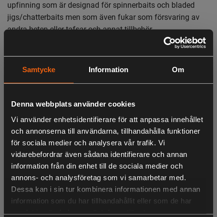
upfinning som är designad för spinnerbaits och bladed
jigs/chatterbaits men som även fukar som försvaring av
andra beten eller tafsar och annat tillbehör.
OBS färgen på produkten kan upplevas lite mörkare och
svartare än vad bilden visar.
Samtycke
Information
Om
XL: 23 x 17 x 5 cm
Huvudmaterial: Dubbelvävd hexagonpolyester med
beläggning
Denna webbplats använder cookies
Vattentåliga material
Vi använder enhetsidentifierare för att anpassa innehållet
Sju avtagbara kraftiga fickor (20x13cm)
Ventilerad design med gummerat nät och blixtlås
och annonserna till användarna, tillhandahålla funktioner
Speciellt designad för spinnerbaits, men fungerar för alla
för sociala medier och analysera vår trafik. Vi
typer av tillbehör
vidarebefordrar även sådana identifierare och annan
LIKNANDE PRODUKTER
Bärhandtag Kardborrefäste
information från din enhet till de sociala medier och
annons- och analysföretag som vi samarbetar med.
Dessa kan i sin tur kombinera informationen med annan
information som du har tillhandahållit eller som de har
samlat in när du har använt deras tjänster.