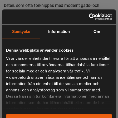
beten, som ofta förknippas med modernt gädd- och
predatorfiske, under längre perioder. Känn varje rörelse hos
ditt bete, varje grässtrå och sten som det kommer i kontakt
med, som också ger dig maximal feedback och total
kontroll, oavsett förhållanden.
Samtycke
Information
Om
Rullfäste: VFC-2
Ringar: Seaguide® SXQLSG premium
Denna webbplats använder cookies
Klinga: 24/30 ton High Performance Carbon
EVA-handtag av högsta kvalitet
Vi använder enhetsidentifierare för att anpassa innehållet
Krokhållare: Seaguide® Dhook
och annonserna till användarna, tillhandahålla funktioner
för sociala medier och analysera vår trafik. Vi
vidarebefordrar även sådana identifierare och annan
information från din enhet till de sociala medier och
LIKNANDE PRODUKTER
annons- och analysföretag som vi samarbetar med.
Dessa kan i sin tur kombinera informationen med annan
information som du har tillhandahållit eller som de har
samlat in när du har använt deras tjänster.
KÖPS OFTA TILLSAMMANS