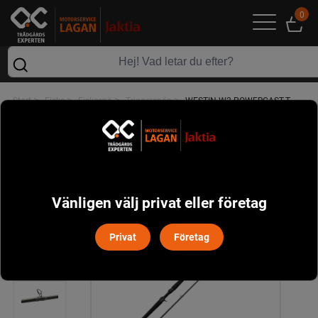
0
>
>
>
>
Start
Fiske
Fiskespö
Triggerspön
WESTIN W2 POWERCAST-T
Vänligen välj privat eller företag
Privat
Företag