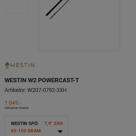
WESTIN W2 POWERCAST-T
Artikelnr:
W207-0792-3XH
1 049:-
inklusive moms
WESTIN SPÖ:
7,9" 3XH
arrow_drop_down
60-150 GRAM