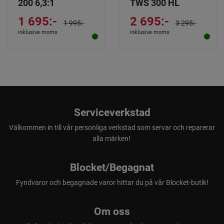
200 6,3:1
TWS 300 HL
1 695:-
2 695:-
1 995:-
3 295:-
inklusive moms
inklusive moms
Serviceverkstad
Välkommen in till vår personliga verkstad som servar och reparerar
alla märken!
Blocket/Begagnat
Fyndvaror och begagnade varor hittar du på vår Blocket-butik!
Om oss