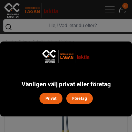
0
>
>
>
>
Start
Fiske
Fisketillbehör
Verktyg
Westin Unhooking Plier Stainless XXL (41cm)
Vänligen välj privat eller företag
Privat
Företag