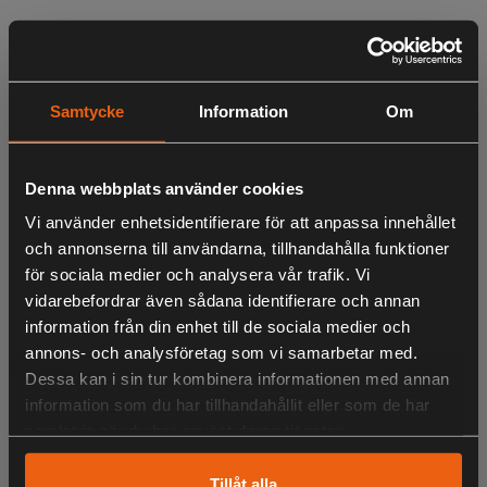
Egenskaper:
Rostfritt stål
Samtycke
Information
Om
Ergonomiskt och hållbart soft touch-grepp
PTFE-beläggning
Längd: 41cm
Denna webbplats använder cookies
Vi använder enhetsidentifierare för att anpassa innehållet
och annonserna till användarna, tillhandahålla funktioner
LIKNANDE PRODUKTER
för sociala medier och analysera vår trafik. Vi
vidarebefordrar även sådana identifierare och annan
information från din enhet till de sociala medier och
annons- och analysföretag som vi samarbetar med.
Dessa kan i sin tur kombinera informationen med annan
KÖPS OFTA TILLSAMMANS
information som du har tillhandahållit eller som de har
samlat in när du har använt deras tjänster.
Tillåt alla