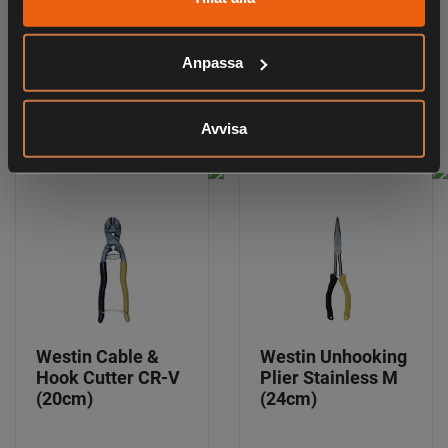
ANDRA HAR OCKSÅ TITTAT PÅ
Anpassa
RELATERADE PRODUKTER
Avvisa
Westin Cable &
Westin Unhooking
Hook Cutter CR-V
Plier Stainless M
(20cm)
(24cm)