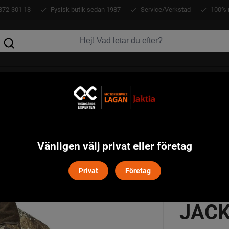
372-301 18
Fysisk butik sedan 1987
Service/Verkstad
100% 
KLÄDER
ATV
VERKTYG
MASKINER
amou Jacka Pinewood - Kamouflage
Vänligen välj privat eller företag
Privat
Företag
SMÅ
JACK