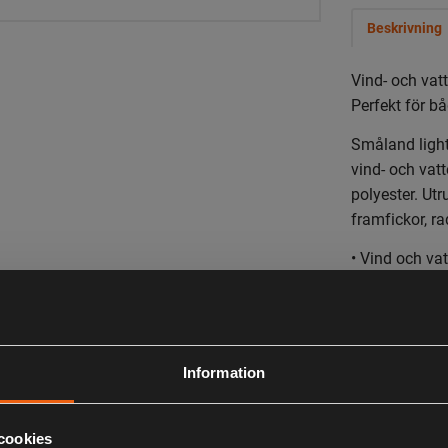
Beskrivning
Vind- och vat
Perfekt för b
Småland light
vind- och vat
polyester. Ut
framfickor, ra
• Vind och vat
• Två stora f
• Radioficka
• Rymlig rygg
• Big size koll
Information
• Normal pas
• Justerbar ne
• Eco Friendl
cookies