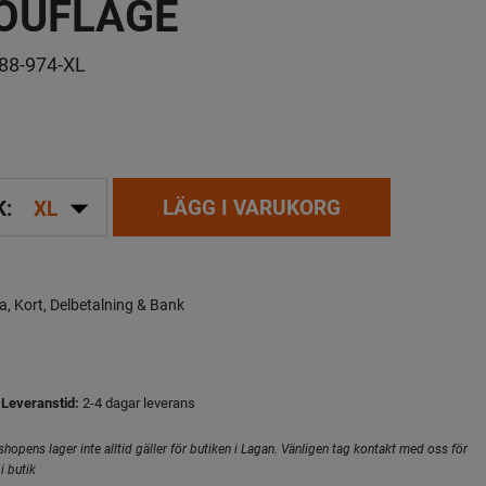
OUFLAGE
88-974-XL
arrow_drop_down
LÄGG I VARUKORG
K:
XL
a, Kort, Delbetalning & Bank
Leveranstid:
2-4 dagar leverans
hopens lager inte alltid gäller för butiken i Lagan. Vänligen tag kontakt med oss för
i butik