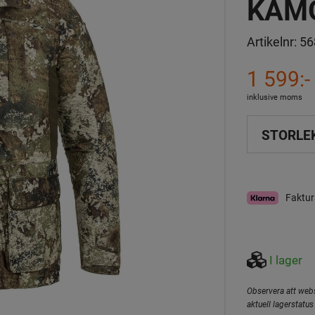
KAM
Artikelnr:
56
1 599:-
inklusive moms
STORLE
Faktur
I lager
Observera att webs
aktuell lagerstatus 