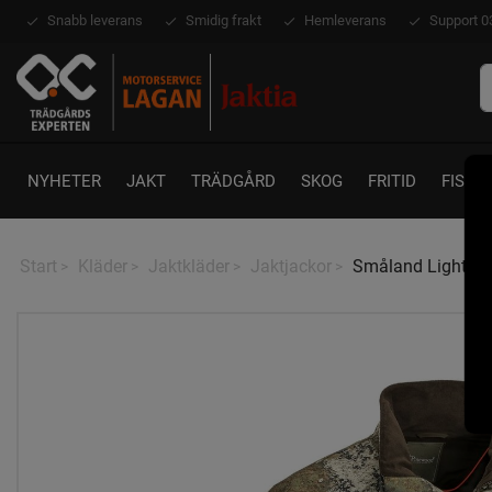
Snabb leverans
Smidig frakt
Hemleverans
Support 0
NYHETER
JAKT
TRÄDGÅRD
SKOG
FRITID
FISKE
Start
Kläder
Jaktkläder
Jaktjackor
Småland Light C
>
>
>
>