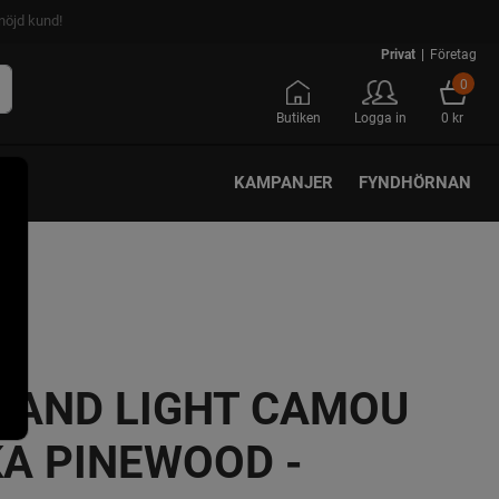
nöjd kund!
Privat
|
Företag
0
Butiken
Logga in
0 kr
KAMPANJER
FYNDHÖRNAN
LAND LIGHT CAMOU
A PINEWOOD -