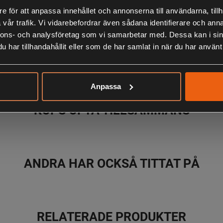
impregnering
e för att anpassa innehållet och annonserna till användarna, tillh
• Officiell T
vår trafik. Vi vidarebefordrar även sådana identifierare och anna
nnons- och analysföretag som vi samarbetar med. Dessa kan i sin
har tillhandahållit eller som de har samlat in när du har använt 
LIKNANDE PRODUKTER
Anpassa
KÖPS OFTA TILLSAMMANS
ANDRA HAR OCKSÅ TITTAT PÅ
RELATERADE PRODUKTER