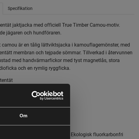
Specifikation
tentät jaktjacka med officiell True Timber Camou-motiv.
åde jägaren och hundföraren.
 camou är en tålig lättviktsjacka i kamouflagemönster, med
tentätt membran och tejpade sömmar. Tillverkad i återvunnen
rustad med handvärmarfickor med tyst magnetlås, stora
dioficka och en rymlig ryggficka.
tentät
ramfickor
ficka
ektion, finns i storlek S-5XL
Om
sform
dtill
y Treatment: Bionic Finish® Eco - Ekologisk fluorkarbonfri