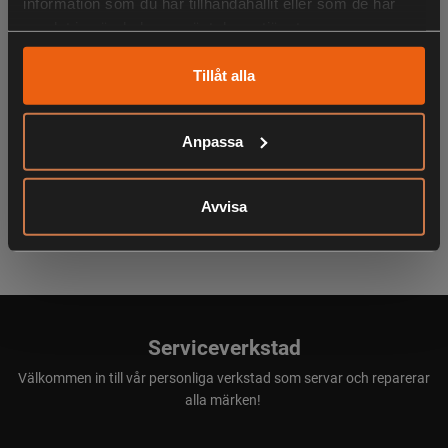
information som du har tillhandahållit eller som de har
samlat in när du har använt deras tjänster.
KÖPS OFTA TILLSAMMANS
Tillåt alla
Anpassa
ANDRA HAR OCKSÅ TITTAT PÅ
Avvisa
Serviceverkstad
Välkommen in till vår personliga verkstad som servar och reparerar
alla märken!