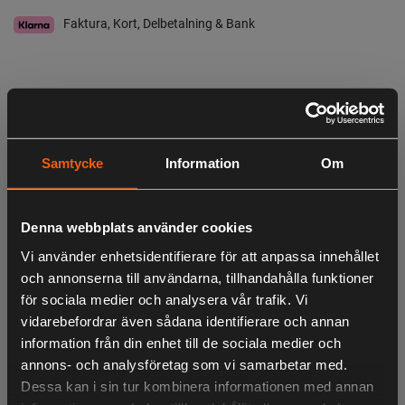
Faktura, Kort, Delbetalning & Bank
I lager
Leveranstid:
3-6 dagar leverans
Observera att webshopens lager inte alltid gäller för butiken i Lagan. Vänligen
tag kontakt med oss för aktuell lagerstatus i butik
Samtycke
Information
Om
Beskrivning
Denna webbplats använder cookies
Sabre X8 2-16x50 mm är ett mångsidigt kikarsikte som
Vi använder enhetsidentifierare för att anpassa innehållet
passar till såväl drevjakt som precisionsskytte. Synfältet
och annonserna till användarna, tillhandahålla funktioner
vid 2x förstoring 21,4 m och justerbar sidoparallax
för sociala medier och analysera vår trafik. Vi
vidarebefordrar även sådana identifierare och annan
information från din enhet till de sociala medier och
annons- och analysföretag som vi samarbetar med.
LIKNANDE PRODUKTER
Dessa kan i sin tur kombinera informationen med annan