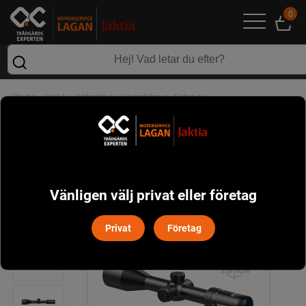
0
>
>
>
>
>
Start
Jakt
Jaktoptik
Kikarsikten
Sabre
Sabre X8 2-16x50 belyst, 30mm
Vänligen välj privat eller företag
Privat
Företag