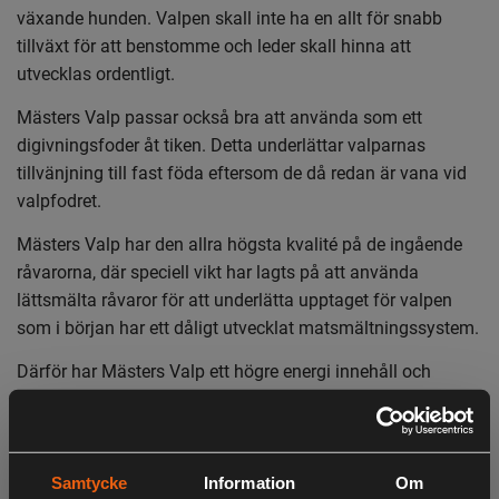
växande hunden. Valpen skall inte ha en allt för snabb
tillväxt för att benstomme och leder skall hinna att
utvecklas ordentligt.
Mästers Valp passar också bra att använda som ett
digivningsfoder åt tiken. Detta underlättar valparnas
tillvänjning till fast föda eftersom de då redan är vana vid
valpfodret.
Mästers Valp har den allra högsta kvalité på de ingående
råvarorna, där speciell vikt har lagts på att använda
lättsmälta råvaror för att underlätta upptaget för valpen
som i början har ett dåligt utvecklat matsmältningssystem.
Därför har Mästers Valp ett högre energi innehåll och
proteinet är av högsta kvalité och balanserat för att passa
en växande hund.
Mästers Valp innehåller frukt-oligo-sakarid (Profeed®) som
Samtycke
Information
Om
på ett naturligt sätt stabiliserar hundens mag- tarm