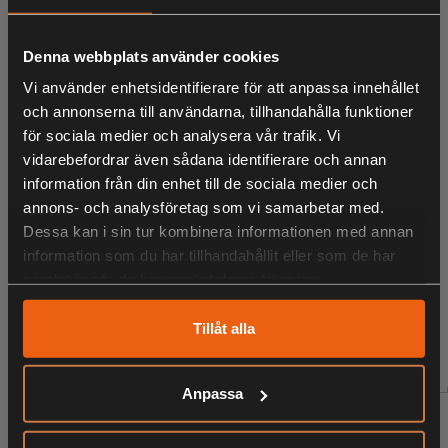
LIKNANDE PRODUKTER
funktion och stärker valpens immunförsvar. Vidare
innehåller Mästers Valp höga halter av E- och C- vitamin för
Denna webbplats använder cookies
att ytterligare stärka valpens immunförsvar.
Vi använder enhetsidentifierare för att anpassa innehållet
Innehåll:
och annonserna till användarna, tillhandahålla funktioner
KÖPS OFTA TILLSAMMANS
för sociala medier och analysera vår trafik. Vi
Kycklingkött, animaliskt fett, fullkornsvete, majs,
vidarebefordrar även sådana identifierare och annan
fullkornskorn, hydrolyserat animaliskt protein,
information från din enhet till de sociala medier och
annons- och analysföretag som vi samarbetar med.
ris, hydrolyserat vegetabiliskt protein, sockerbetsfiber,
ANDRA HAR OCKSÅ TITTAT PÅ
Dessa kan i sin tur kombinera informationen med annan
köttbuljong, köttmjöl, fullkornshavre, bryggerijäst, linfrö,
information som du har tillhandahållit eller som de har
hydrolyserad fiber (Arbocel), blodmjöl, monokalciumfosfat,
samlat in när du har använt deras tjänster.
äggpulver, Frukt-oligo-sackarid (FOS- Profeed), Lecitin,
BioCholin(naturlig kolinkälla.
Tillåt alla
RELATERADE PRODUKTER
Protein: 28% Råfett 18%
Anpassa