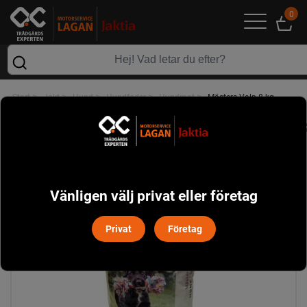
0
>
>
>
>
>
Start
Jakt
Hund
Hundfoder
Hundmat
Mästers Valp 8 kg
Vänligen välj privat eller företag
Privat
Företag