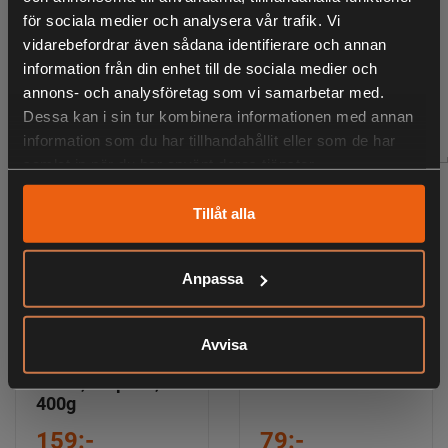
ANDRA HAR OCKSÅ TITTAT PÅ
för sociala medier och analysera vår trafik. Vi
vidarebefordrar även sådana identifierare och annan
information från din enhet till de sociala medier och
annons- och analysföretag som vi samarbetar med.
RELATERADE PRODUKTER
Dessa kan i sin tur kombinera informationen med annan
information som du har tillhandahållit eller som de har
samlat in när du har använt deras tjänster.
Tillåt alla
Anpassa
2pets Tuggpinne
Leversnittar 900g
Avvisa
mald, kyckling,
12cm, 30-pack,
400g
159:-
79:-