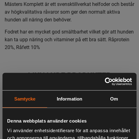
Mästers Komplett är ett svensktillverkat helfoder och består
av högkvalitativa råvaror som ger den normalt aktiva
hunden all näring den behöver.
Fodret har en mycket god smältbarhet vilket gör att hunden
kan ta upp näring och vitaminer på ett bra sätt. Råprotein
20%, Råfett 10%
LIKNANDE PRODUKTER
Samtycke
Information
Om
KÖPS OFTA TILLSAMMANS
Denna webbplats använder cookies
Vi använder enhetsidentifierare för att anpassa innehållet
och annonserna till användarna, tillhandahålla funktioner