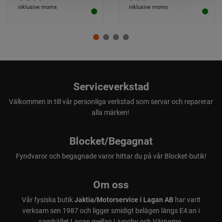
inklusive moms
inklusive moms
Serviceverkstad
Välkommen in till vår personliga verkstad som servar och reparerar
alla märken!
Blocket/Begagnat
Fyndvaror och begagnade varor hittar du på vår Blocket-butik!
Om oss
Vår fysiska butik
Jaktia/Motorservice i Lagan AB
har varit
verksam sen 1987 och ligger smidigt belägen längs E4:an i
samhället Lagan mellan Ljungby och Värnamo.