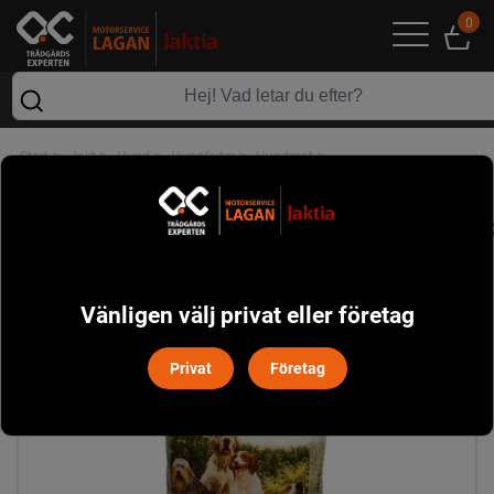
0
>
>
>
>
>
Start
Jakt
Hund
Hundfoder
Hundmat
Mästers Komplett 18 kg
Vänligen välj privat eller företag
Privat
Företag