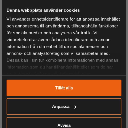
hållbarhet och vattenavvisning. Fodrad med High
Denna webbplats använder cookies
ventilation mesh för extra luftcirkulation, värmeisolering
Vi använder enhetsidentifierare för att anpassa innehållet
och komfort
och annonserna till användarna, tillhandahålla funktioner
Jackan passar den aktiva fiskaren, samt sportfiskaren. Den
för sociala medier och analysera vår trafik. Vi
är utrustad med vind- och vattentätt membran, tejpade
vidarebefordrar även sådana identifierare och annan
sömmar, tvåvägsdragkedja, magnetlås, avtagbar och
information från din enhet till de sociala medier och
reglerbar huva med skärm och fyra diskreta framfickor
annons- och analysföretag som vi samarbetar med.
under skydd, samt med vattentåliga dragkedjor.
Dessa kan i sin tur kombinera informationen med annan
information som du har tillhandahållit eller som de har
Jackan har även en vattenavvisande innerficka, justerbara
samlat in när du har använt deras tjänster.
ärmslut med en snabbtorkande och mjuk innermudd, samt
reglerbar botten. På baksidan av jackan finns ett Pinewood
Tillåt alla
print.
Matcha med Bolmen fishing BIB-byxor 5061 samt keps
Anpassa
1105.
LIKNANDE PRODUKTER
• Vind och vattentät membran
Avvisa