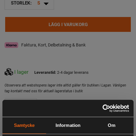
arrow_drop_down
STORLEK:
S
LÄGG I VARUKORG
Faktura, Kort, Delbetalning & Bank
I lager
Leveranstid:
2-4 dagar leverans
Observera att webshopens lager inte alltid gäller för butiken i Lagan. Vänligen
tag kontakt med oss för aktuell lagerstatus i butik
Specifikation
Beskrivning
Pinewood Bolmen Fishing jacket är en multifunktionell
Samtycke
Information
Om
fiske-jacka perfekt för land- och båtfisket. Vind och
vattentät med ett kraftigt och slitstarkt yttertyg för extra