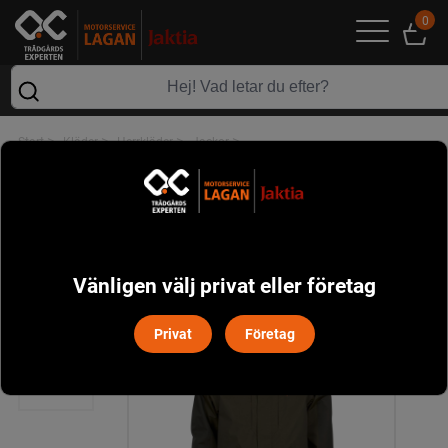
0
>
>
>
>
Start
Kläder
Herrkläder
Jackor
Bolmen Fishing Jacka Pinewood - Grön/Mörkgrön
Vänligen välj privat eller företag
Privat
Företag