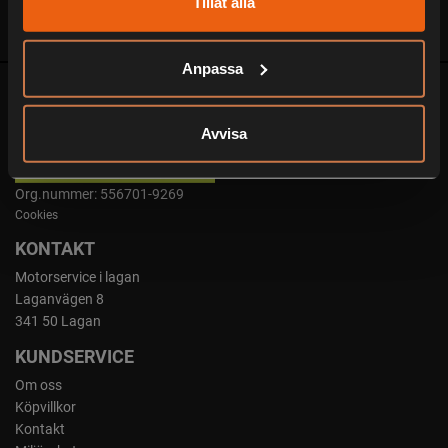
Tillåt alla
verksam sen 1987 och ligger smidigt belägen längs E4:an i
samhället Lagan mellan Ljungby och Värnamo.
Anpassa
Avvisa
Org.nummer: 556701-9269
Cookies
KONTAKT
Motorservice i lagan
Laganvägen 8
341 50 Lagan
KUNDSERVICE
Om oss
Köpvillkor
Kontakt