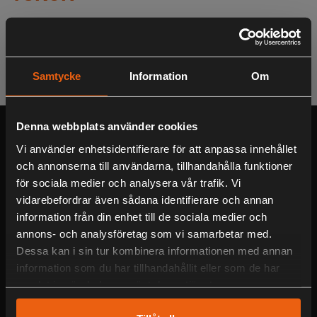
Sortera
Filtrera
Samtycke
Information
Om
Denna webbplats använder cookies
Serviceverkstad
Vi använder enhetsidentifierare för att anpassa innehållet
Välkommen in till vår personliga verkstad som servar och reparerar
och annonserna till användarna, tillhandahålla funktioner
alla märken!
för sociala medier och analysera vår trafik. Vi
vidarebefordrar även sådana identifierare och annan
Blocket/Begagnat
information från din enhet till de sociala medier och
annons- och analysföretag som vi samarbetar med.
Fyndvaror och begagnade varor hittar du på vår Blocket-butik!
Dessa kan i sin tur kombinera informationen med annan
information som du har tillhandahållit eller som de har
Om oss
samlat in när du har använt deras tjänster.
Vår fysiska butik
Jaktia/Motorservice i Lagan AB
har varit