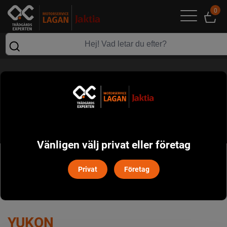
0
YUKON
Vänligen välj privat eller företag
POPULÄRT I DENNA KATEGORI
Privat
Företag
YUKON