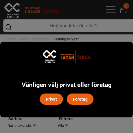
0
>
>
>
Start
Jakt
Övrigt jakt
Varningsskyltar
ÖVRIGT JAKT
POPULÄRT I DENNA KATEGORI
Vänligen välj privat eller företag
Privat
Företag
VARNINGSSKYLTAR
Sortera
Filtrera