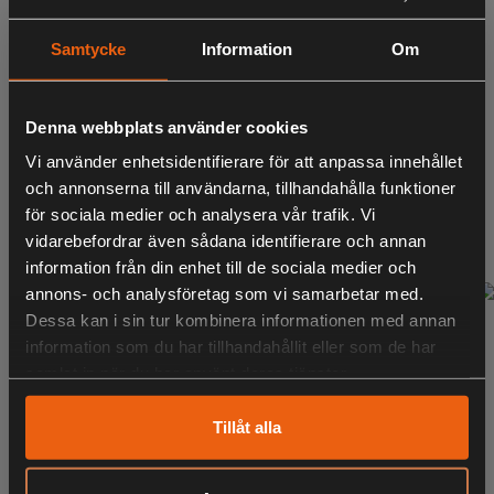
Samtycke
Information
Om
Denna webbplats använder cookies
Vi använder enhetsidentifierare för att anpassa innehållet
Varningsskylt Jakttorn
och annonserna till användarna, tillhandahålla funktioner
60:-
för sociala medier och analysera vår trafik. Vi
inklusive moms
vidarebefordrar även sådana identifierare och annan
information från din enhet till de sociala medier och
annons- och analysföretag som vi samarbetar med.
Dessa kan i sin tur kombinera informationen med annan
information som du har tillhandahållit eller som de har
samlat in när du har använt deras tjänster.
Tillåt alla