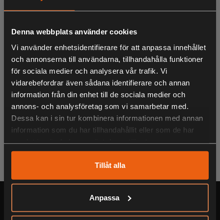
Denna webbplats använder cookies
Vi använder enhetsidentifierare för att anpassa innehållet
och annonserna till användarna, tillhandahålla funktioner
för sociala medier och analysera vår trafik. Vi
Vanward Hunter
Vanward Ultra Light
vidarebefordrar även sådana identifierare och annan
Titanium Painted
Titanium Painted
information från din enhet till de sociala medier och
Black kaliber .30
Black .30
annons- och analysföretag som vi samarbetar med.
9 695:-
8 195:-
Dessa kan i sin tur kombinera informationen med annan
information som du har tillhandahållit eller som de har
inklusive moms
inklusive moms
samlat in när du har använt deras tjänster.
Tillåt alla
Anpassa
Serviceverkstad