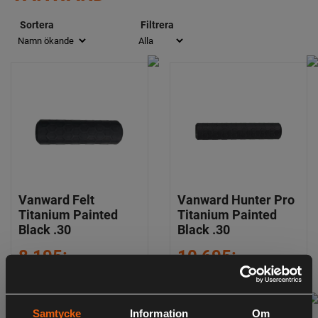
Sortera
Filtrera
Vanward Felt
Vanward Hunter Pro
Titanium Painted
Titanium Painted
Black .30
Black .30
8 195:-
10 695:-
inklusive moms
inklusive moms
Samtycke
Information
Om