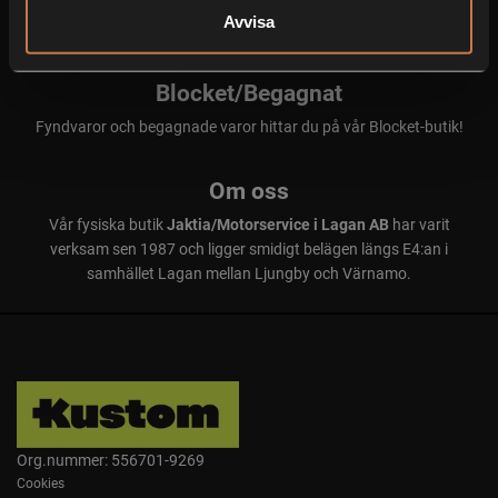
Välkommen in till vår personliga verkstad som servar och reparerar
Avvisa
alla märken!
Blocket/Begagnat
Fyndvaror och begagnade varor hittar du på vår Blocket-butik!
Om oss
Vår fysiska butik
Jaktia/Motorservice i Lagan AB
har varit
verksam sen 1987 och ligger smidigt belägen längs E4:an i
samhället Lagan mellan Ljungby och Värnamo.
Org.nummer: 556701-9269
Cookies