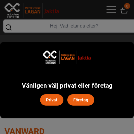
0
VANWARD
Vänligen välj privat eller företag
POPULÄRT I DENNA KATEGORI
Privat
Företag
VANWARD