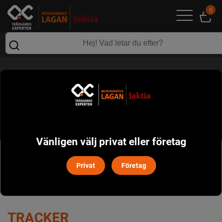
0
TRACKER
Vänligen välj privat eller företag
POPULÄRT I DENNA KATEGORI
Privat
Företag
TRACKER