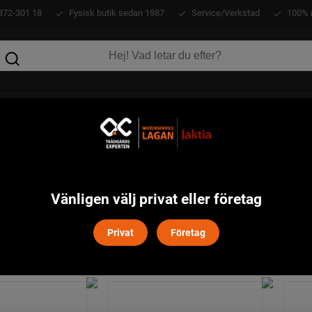
372-301 18
Fysisk butik sedan 1987
Service/Verkstad
100% 
KLÄDER
ATV
VERKTYG
MASKINER
Vänligen välj privat eller företag
OP/ FLERDELAT
Privat
Företag
Filtrera
Återställ filter