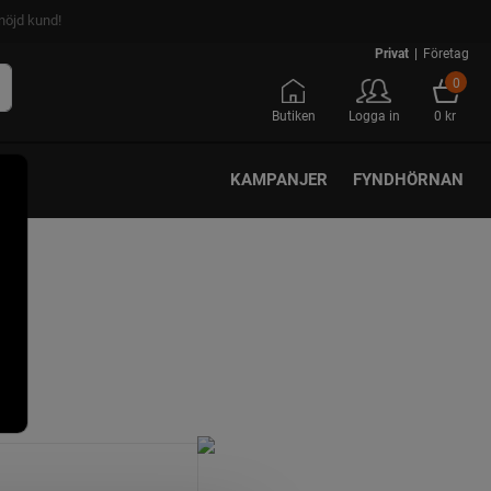
nöjd kund!
Privat
|
Företag
0
Butiken
Logga in
0 kr
KAMPANJER
FYNDHÖRNAN