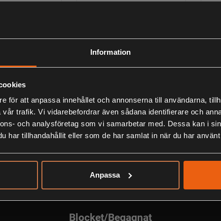
Information
INJA
DAIWA PHANTOM
D
cookies
PCOMBO 7"
TELESKOP-COMBO
T
e för att anpassa innehållet och annonserna till användarna, tillh
183CM 5-20G
5-
vår trafik. Vi vidarebefordrar även sådana identifierare och anna
-
699:-
6
nnons- och analysföretag som vi samarbetar med. Dessa kan i sin
s
inklusive moms
ink
har tillhandahållit eller som de har samlat in när du har använt 
Anpassa
Blocket/Begagnat