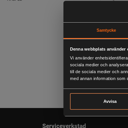
Samtycke
DAIWA N
Denna webbplats använder 
TELESKO
Vi använder enhetsidentifierar
7-28G
sociala medier och analysera 
1 299:
till de sociala medier och a
inklusive mom
med annan information som du 
Avvisa
Serviceverkstad