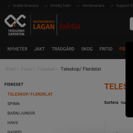
Snabb leverans
Smidig frakt
Hemleverans
Support 0
NYHETER
JAKT
TRÄDGÅRD
SKOG
FRITID
FISKE
Start
Fiske
Fiskeset
Teleskop/ Flerdelat
>
>
>
TELESK
FISKESET
TELESKOP/ FLERDELAT
Sortera
SPINN
BARN/JUNIOR
HAVS
HASPEL