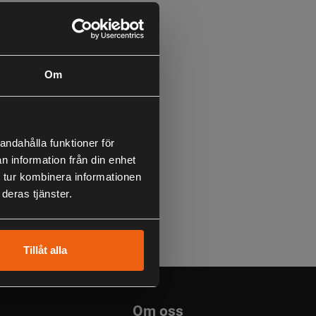
Om
AIWA STRIKEFORCE
ELESKOP-COMBO 7"
andahålla funktioner för
25G
n information från din enhet
99:-
 tur kombinera informationen
lusive moms
deras tjänster.
Tillåt alla
Om oss