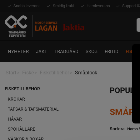
Snabb leverans
Smidig frakt
Hemleverans
Support 0
NYHETER
JAKT
TRÄDGÅRD
SKOG
FRITID
FISKE
Start
Fiske
Fisketillbehör
Småplock
>
>
>
POPULÄ
FISKETILLBEHÖR
KROKAR
SMÅPL
TAFSAR & TAFSMATERIAL
HÅVAR
Sortera
SPÖHÅLLARE
VÄSKOR & BOXAR