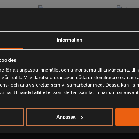
Information
cookies
e för att anpassa innehållet och annonserna till användarna, tillh
therin Sänke
Darts Clip Weight (5-
Da
vår trafik. Vi vidarebefordrar även sådana identifierare och anna
14g)
nnons- och analysföretag som vi samarbetar med. Dessa kan i sin
60:-
4
har tillhandahållit eller som de har samlat in när du har använt 
s
inklusive moms
ink
Anpassa