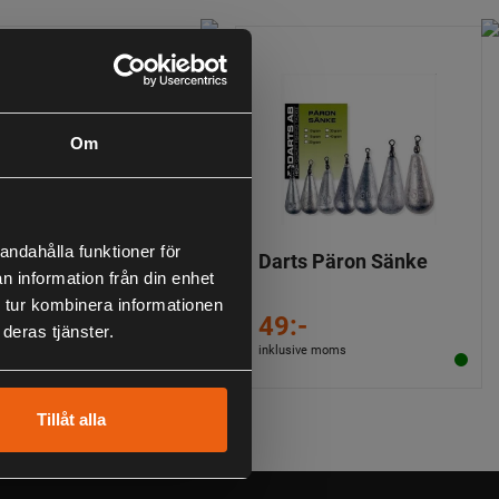
Om
andahålla funktioner för
rts Fjäderringar
Darts Päron Sänke
n information från din enhet
 tur kombinera informationen
9:-
49:-
deras tjänster.
lusive moms
inklusive moms
Tillåt alla