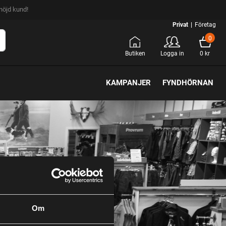
nöjd kund!
Privat
|
Företag
0
Butiken
Logga in
0 kr
KAMPANJER
FYNDHÖRNAN
Om