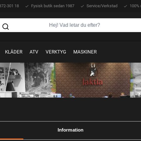
372-301 18
Fysisk butik sedan 1987
Service/Verkstad
100% 
KLÄDER
ATV
VERKTYG
MASKINER
Information