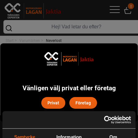
0
>
>
Start
Varumärken
Neverlost
VARUMÄRKEN
NEVERLOST
Sortera
Filtrera
Vänligen välj privat eller företag
Privat
Företag
Serviceverkstad
Samtycke
Information
Om