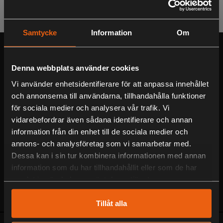
Samtycke
Information
Om
Serviceverkstad
Denna webbplats använder cookies
Välkommen in till vår personliga verkstad som servar och reparerar
Vi använder enhetsidentifierare för att anpassa innehållet
alla märken!
och annonserna till användarna, tillhandahålla funktioner
för sociala medier och analysera vår trafik. Vi
Blocket/Begagnat
vidarebefordrar även sådana identifierare och annan
Fyndvaror och begagnade varor hittar du på vår Blocket-butik!
information från din enhet till de sociala medier och
annons- och analysföretag som vi samarbetar med.
Om oss
Dessa kan i sin tur kombinera informationen med annan
information som du har tillhandahållit eller som de har
Vår fysiska butik
Jaktia/Motorservice i Lagan AB
har varit
samlat in när du har använt deras tjänster.
verksam sen 1987 och ligger smidigt belägen längs E4:an i
samhället Lagan mellan Ljungby och Värnamo.
Tillåt alla