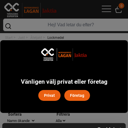
0
>
>
>
Start
Jakt
Åteljakt
Lockmedel
ÅTELJAKT
POPULÄRT I DENNA KATEGORI
Vänligen välj privat eller företag
Privat
Företag
LOCKMEDEL
Sortera
Filtrera