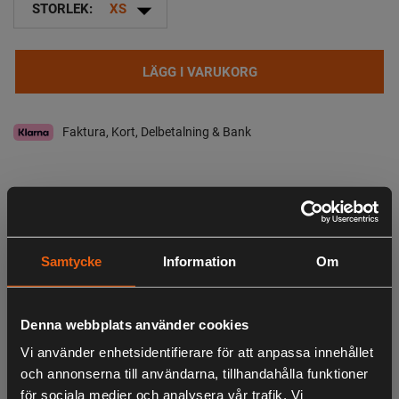
arrow_drop_down
STORLEK:
XS
LÄGG I VARUKORG
Faktura, Kort, Delbetalning & Bank
I lager
Leveranstid:
2-4 dagar leverans
Observera att webshopens lager inte alltid gäller för butiken i Lagan. Vänligen
Samtycke
Information
Om
tag kontakt med oss för aktuell lagerstatus i butik
Beskrivning
Denna webbplats använder cookies
En tunn och smidig jacka/tröja i högelastisk powerfleece.
Vi använder enhetsidentifierare för att anpassa innehållet
Borstad insida för en mjuk och skön känsla.
och annonserna till användarna, tillhandahålla funktioner
för sociala medier och analysera vår trafik. Vi