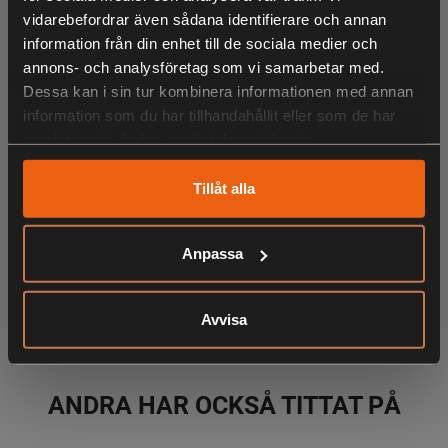
Praktiska fickor inklusive innerfickor och bröstficka med
vidarebefordrar även sådana identifierare och annan
öppning för antenn/sladd. Ärmar med förstärkta tumhål.
information från din enhet till de sociala medier och
Reglerbar nedtill.
annons- och analysföretag som vi samarbetar med.
Dessa kan i sin tur kombinera informationen med annan
Material: 95% polyester, 5% elastan.
information som du har tillhandahållit eller som de har
samlat in när du har använt deras tjänster.
LIKNANDE PRODUKTER
Tillåt alla
Anpassa
KÖPS OFTA TILLSAMMANS
Avvisa
ANDRA HAR OCKSÅ TITTAT PÅ