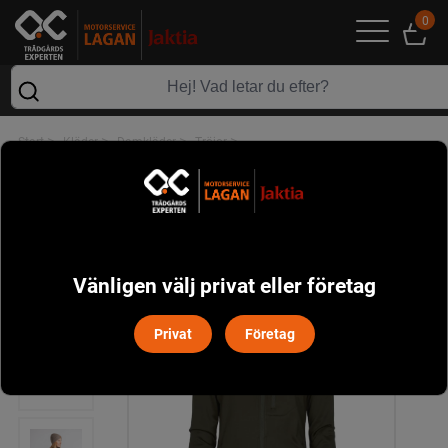
0
>
>
>
>
Start
Kläder
Damkläder
Tröjor
Frazer Sweater Dam Pinewood - M. Mossgrön
Vänligen välj privat eller företag
Privat
Företag