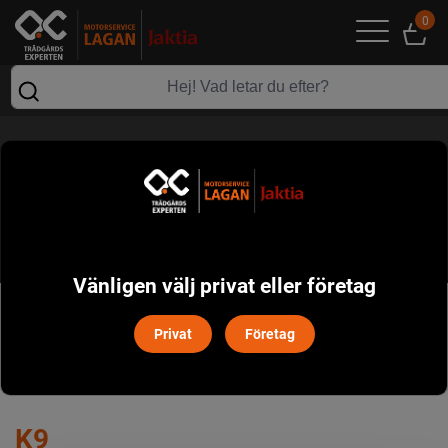
0
K9
Vänligen välj privat eller företag
POPULÄRT I DENNA KATEGORI
Privat
Företag
K9