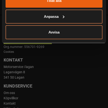
Tillåt alla
verksam sen 1987 och ligger smidigt belägen längs E4:an i
samhället Lagan mellan Ljungby och Värnamo.
Anpassa
Avvisa
Org.nummer: 556701-9269
Cookies
KONTAKT
Motorservice i lagan
Laganvägen 8
341 50 Lagan
KUNDSERVICE
Om oss
Köpvillkor
Kontakt