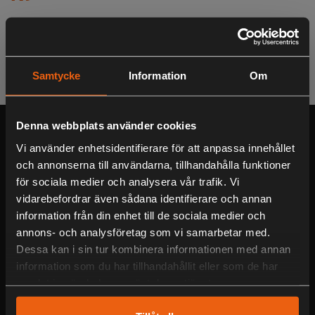
Sortera
Filtrera
Samtycke
Information
Om
Denna webbplats använder cookies
Serviceverkstad
Vi använder enhetsidentifierare för att anpassa innehållet
Välkommen in till vår personliga verkstad som servar och reparerar
och annonserna till användarna, tillhandahålla funktioner
alla märken!
för sociala medier och analysera vår trafik. Vi
vidarebefordrar även sådana identifierare och annan
Blocket/Begagnat
information från din enhet till de sociala medier och
annons- och analysföretag som vi samarbetar med.
Fyndvaror och begagnade varor hittar du på vår Blocket-butik!
Dessa kan i sin tur kombinera informationen med annan
information som du har tillhandahållit eller som de har
Om oss
samlat in när du har använt deras tjänster.
Vår fysiska butik
Jaktia/Motorservice i Lagan AB
har varit