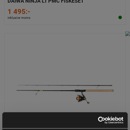
DAIWA NINJA LT PMC FISKESET
1 495:-
inklusive moms