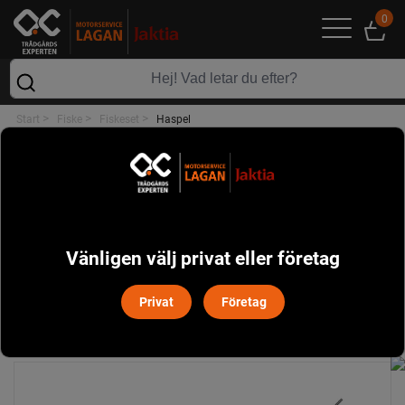
0
>
>
>
Start
Fiske
Fiskeset
Haspel
FISKESET
HASPEL
Vänligen välj privat eller företag
Sortera
Filtrera
Privat
Företag