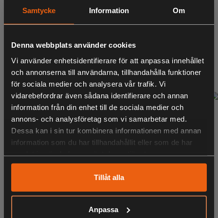
Samtycke
Information
Om
DAIWA PROCASTER FISKESET 7" 5-25G
Denna webbplats använder cookies
895:-
Vi använder enhetsidentifierare för att anpassa innehållet
inklusive moms
och annonserna till användarna, tillhandahålla funktioner
för sociala medier och analysera vår trafik. Vi
vidarebefordrar även sådana identifierare och annan
information från din enhet till de sociala medier och
annons- och analysföretag som vi samarbetar med.
Dessa kan i sin tur kombinera informationen med annan
information som du har tillhandahållit eller som de har
samlat in när du har använt deras tjänster.
Tillåt alla
Anpassa