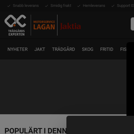
Snabb leverans
Smidig frakt
Hemleverans
Support 0
NYHETER
JAKT
TRÄDGÅRD
SKOG
FRITID
FISKE
POPULÄRT I DENNA KATEGORI