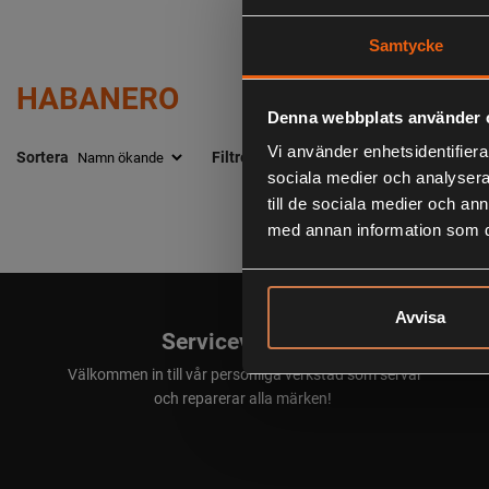
Samtycke
HABANERO
Denna webbplats använder 
Vi använder enhetsidentifierar
Sortera
Filtrera
Återställ filter
sociala medier och analysera 
till de sociala medier och a
med annan information som du 
Avvisa
Serviceverkstad
Välkommen in till vår personliga verkstad som servar
och reparerar alla märken!