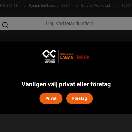
372-301 18
Fysisk butik sedan 1987
Service/Verkstad
100% 
KLÄDER
ATV
VERKTYG
MASKINER
HABANERO
Vänligen välj privat eller företag
Privat
Företag