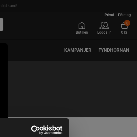
nöjd kund!
Privat
|
Företag
0
Butiken
Logga in
0 kr
KAMPANJER
FYNDHÖRNAN