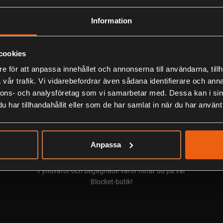
Information
cookies
e för att anpassa innehållet och annonserna till användarna, tillh
vår trafik. Vi vidarebefordrar även sådana identifierare och anna
nnons- och analysföretag som vi samarbetar med. Dessa kan i sin
har tillhandahållit eller som de har samlat in när du har använt 
Anpassa
Blocket/Begagnat
Fyndvaror och begagnade varor hittar du på vår
Blocket-butik!