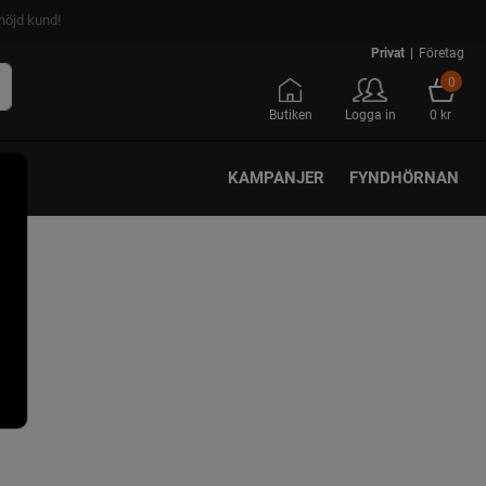
nöjd kund!
Privat
|
Företag
0
Butiken
Logga in
0 kr
KAMPANJER
FYNDHÖRNAN