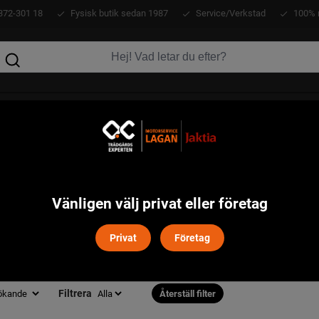
372-301 18
Fysisk butik sedan 1987
Service/Verkstad
100% 
KLÄDER
ATV
VERKTYG
MASKINER
Vänligen välj privat eller företag
RT I DENNA KATEGORI
Privat
Företag
Filtrera
Återställ filter