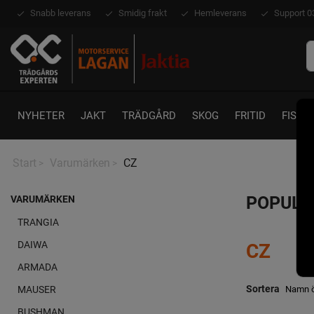
Snabb leverans
Smidig frakt
Hemleverans
Support 0
NYHETER
JAKT
TRÄDGÅRD
SKOG
FRITID
FISKE
Start
Varumärken
CZ
>
>
POPULÄ
VARUMÄRKEN
TRANGIA
CZ
DAIWA
ARMADA
Sortera
MAUSER
BUSHMAN