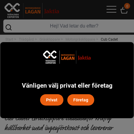
0
>
>
>
>
Start
Trädgård
Gräsklippare
Motorgräsklippare
Cub Cadet
MOTORGRÄSKLIPPARE
POPULÄRT I DENNA KATEGORI
Vänligen välj privat eller företag
Privat
Företag
CUB CADET
Cub Cadet Gräsklippare sammanför kraftig
hållbarhet med ingenjörskonst och levererar