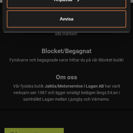
Serviceverkstad
Avvisa
Välkommen in till vår personliga verkstad som servar och reparerar
alla märken!
Blocket/Begagnat
Fyndvaror och begagnade varor hittar du på vår Blocket-butik!
Om oss
Vår fysiska butik
Jaktia/Motorservice i Lagan AB
har varit
verksam sen 1987 och ligger smidigt belägen längs E4:an i
samhället Lagan mellan Ljungby och Värnamo.